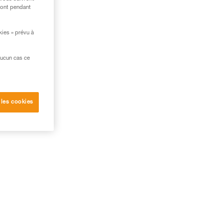
ront pendant
kies » prévu à
aucun cas ce
 les cookies