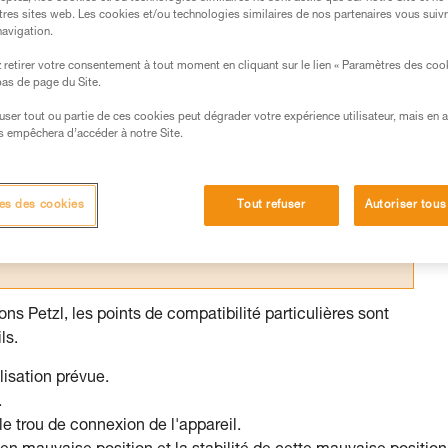
tres sites web. Les cookies et/ou technologies similaires de nos partenaires vous suiv
navigation.
retirer votre consentement à tout moment en cliquant sur le lien « Paramètres des coo
 bas de page du Site.
s des produits utilisés dans ce conseil avant de le
efuser tout ou partie de ces cookies peut dégrader votre expérience utilisateur, mais en 
formations de la notice technique pour pouvoir
s empêchera d’accéder à notre Site.
.
ormation et un entraînement spécifique. Validez avec
 manipulation, seul, en toute sécurité, avant de la
es des cookies
Tout refuser
Autoriser tous
iées à votre activité. Il peut en exister d’autres que
ns Petzl, les points de compatibilité particulières sont
ls.
lisation prévue.
.
e trou de connexion de l'appareil.