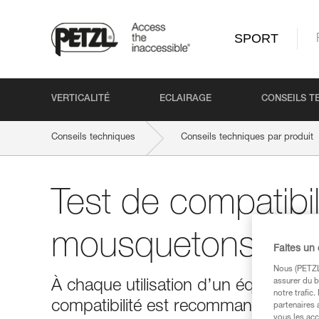
SPORT
VERTICALITÉ
ECLAIRAGE
CONSEILS T
Conseils techniques
Conseils techniques par produit
Test de compatibil
mousquetons
Faites un
Nous (PETZL 
assurer du b
À chaque utilisation d’un équipeme
notre trafic
compatibilité est recommandé.
partenaires 
vous les acc