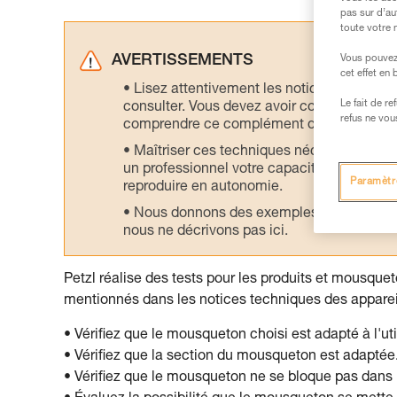
pas sur d’au
toute votre 
AVERTISSEMENTS
Vous pouvez 
cet effet en
Lisez attentivement les notices technique
Le fait de r
consulter. Vous devez avoir compris les in
refus ne vou
comprendre ce complément d’informations
Maîtriser ces techniques nécessite une f
un professionnel votre capacité à refaire la
Paramètr
reproduire en autonomie.
Nous donnons des exemples de techniques l
nous ne décrivons pas ici.
Petzl réalise des tests pour les produits et mousqueto
mentionnés dans les notices techniques des apparei
• Vérifiez que le mousqueton choisi est adapté à l'uti
• Vérifiez que la section du mousqueton est adaptée
• Vérifiez que le mousqueton ne se bloque pas dans l