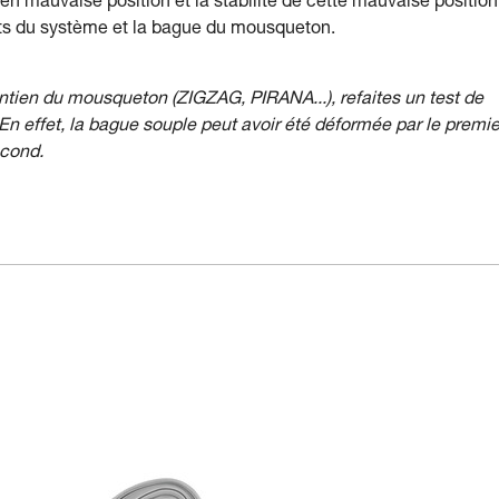
en mauvaise position et la stabilité de cette mauvaise position
ents du système et la bague du mousqueton.
tien du mousqueton (ZIGZAG, PIRANA...), refaites un test de
n effet, la bague souple peut avoir été déformée par le premie
econd.