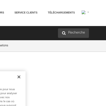
URS
SERVICE CLIENTS
TÉLÉCHARGEMENTS
Recherche
uetons
res pour nous
 pour analyser
avec nos
ns le cas où
 vous suivront