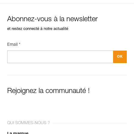
Référence : C03 2
Couleur(s) : YELLOW/BLACK
Volume : 22 litres
Abonnez-vous à la newsletter
Garantie : 3 ans
Conditionnement : 1
et restez connecté à notre actualité
Email *
Rejoignez la communauté !
QUI SOMMES-NOUS ?
La marque