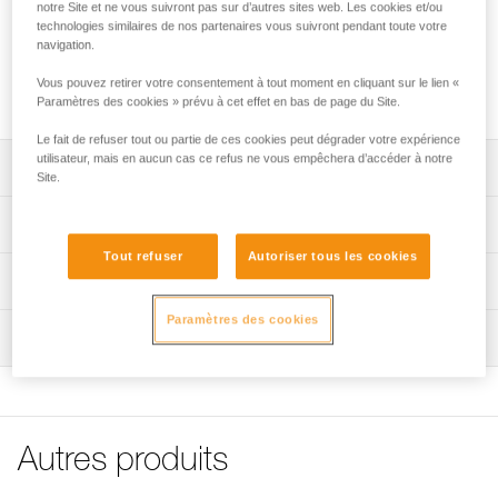
litres qui sera idéal pour transporter des bidons étanches,
notre Site et ne vous suivront pas sur d’autres sites web. Les cookies et/ou
technologies similaires de nos partenaires vous suivront pendant toute votre
ainsi qu'une partie de votre équipement. Son assemblage,
navigation.
avec un corps et un fond soudés, offre une grande durabilité
tout au long de son utilisation. Il est également pratique et
Vous pouvez retirer votre consentement à tout moment en cliquant sur le lien «
confortable à manipuler avec ses différentes poignées.
Paramètres des cookies » prévu à cet effet en bas de page du Site.
Le fait de refuser tout ou partie de ces cookies peut dégrader votre expérience
utilisateur, mais en aucun cas ce refus ne vous empêchera d’accéder à notre
Descriptif
Site.
Construction en bâche TPU (sans PVC).
Spécifications techniques
Corps et fond soudés pour une plus grande résistance.
Tout refuser
Autoriser tous les cookies
Poids: 660 g
Matériau imperméable, solide et résistant à l’abrasion.
Informations techniques
Volume: 22 litres
Poignée surmoulée sur le dessus, une poignée sur le côté
FAQ
Paramètres des cookies
et le dessous du sac.
Hauteur: 60 cm
Inspection
FAQ
Fermeture par cordon avec tanka ultra résistant.
Matière(s): bâche en TPU (sans PVC), sangle en polyester
Voir tous les contenus techniques
Longe en cordelette flottante de 90 cm.
Couleur(s): jaune/noir
ovale
Autres produits
Spécifications référence(s)