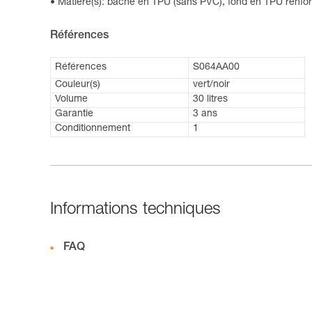
Matière(s): bâche en TPU (sans PVC), fond en TPU renfor
Références
Références
S064AA00
Couleur(s)
vert/noir
Volume
30 litres
Garantie
3 ans
Conditionnement
1
Informations techniques
FAQ