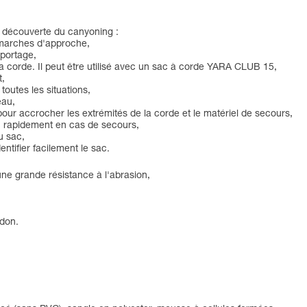
la découverte du canyoning :
s marches d'approche,
 portage,
 la corde. Il peut être utilisé avec un sac à corde YARA CLUB 15,
t,
toutes les situations,
eau,
 pour accrocher les extrémités de la corde et le matériel de secours,
ac rapidement en cas de secours,
u sac,
ntifier facilement le sac.
ne grande résistance à l'abrasion,
idon.