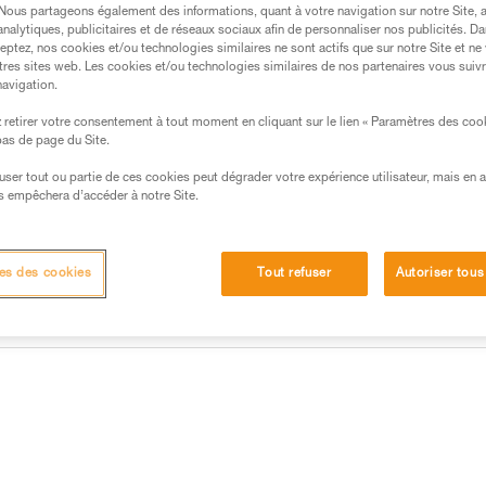
d'accrocher les extrémités de 
. Nous partageons également des informations, quant à votre navigation sur notre Site, 
ses bretelles, des boucles perm
analytiques, publicitaires et de réseaux sociaux afin de personnaliser nos publicités. Da
Lire la suite
eptez, nos cookies et/ou technologies similaires ne sont actifs que sur notre Site et ne
tres sites web. Les cookies et/ou technologies similaires de nos partenaires vous suiv
navigation.
Trouvez un revendeur
retirer votre consentement à tout moment en cliquant sur le lien « Paramètres des coo
 bas de page du Site.
efuser tout ou partie de ces cookies peut dégrader votre expérience utilisateur, mais en 
s empêchera d’accéder à notre Site.
es des cookies
Tout refuser
Autoriser tous
Autres produits