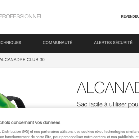
PROFESSIONNEL
REVENDE
ECHNIQUES
COMMUNAUTÉ
ALERTES SÉCURITÉ
ALCANADRE CLUB 30
ALCANA
Sac facile à utiliser po
Prêt à découvrir les plus beaux
du canyoning, ALCANADRE CLUB es
 choix concernant vos données
rembourrées apportent un excel
ouverture permet de sortir et d
Distribution SAS) et nos partenaires utilisons des cookies et/ou technologies similai
évacuent facilement l'eau. À l'i
on fonctionnement de notre Site, pour personnaliser notre contenu et nos publicités, et