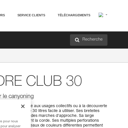
URS
SERVICE CLIENTS
TÉLÉCHARGEMENTS
Recherche
DRE CLUB 30
ur le canyoning
 canyons ! Destiné aux usages collectifs ou à la découverte
t un sac de 30 litres facile à utiliser. Ses bretelles
lent confort lors des marches d'approche. Sa large
e ranger facilement la corde. Ses multiples perforations
res pour nous
ntérieur, trois anneaux de couleurs différentes permettent
 pour analyser