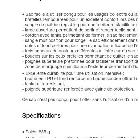
Sac facile à utiliser conçu pour les usages collectifs ou 
- bretelles rembourrées pour un excellent confort lors de
- sangle de poitrine réglable pour une meilleure stabilité au
- large ouverture permettant de sortir et ranger facilement
- cordon avec tanka permettant de fermer le sac facilemen
- sangle multiposition pour longer le sac efficacement dans 
- côtés et fond perforés pour une évacuation efficace de l'
- trois anneaux de couleurs différentes à l'intérieur du sac
- boucles sur les deux bretelles permettant de quitter le s
- poignée supérieure préformée pour faciliter le transport d
- zone de marquage spécifique à l’extérieur permettant d'ide
Excellente durabilité pour une utilisation intensive :
- bâche en TPU et fond renforcé en bâche soudée offrant u
- tanka ultra-résistant,
- poignée supérieure renforcée avec gaine de protection.
Ce sac n'est pas conçu pour flotter sans l'utilisation d'un b
Spécifications
Poids: 885 g