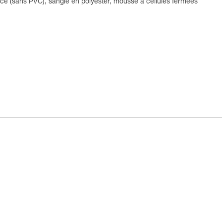
cé (sans PVC), sangle en polyester, mousse à cellules fermées