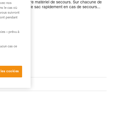
votre corde et votre matériel de secours. Sur chacune de
avec nos
ettent de quitter le sac rapidement en cas de secours...
ns le cas où
 vous suivront
ront pendant
kies » prévu à
aucun cas ce
 les cookies