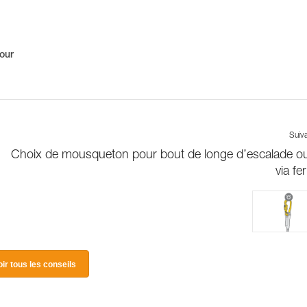
pour
Suiv
Choix de mousqueton pour bout de longe d’escalade o
via fe
oir tous les conseils