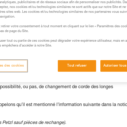
analytiques, publicitaires et de réseaux sociaux afin de personnaliser nos publicités. Da
eptez, nos cookies et/ou technologies similaires ne sont actifs que sur notre Site et ne
tres sites web. Les cookies et/ou technologies similaires de nos partenaires vous suiv
navigation.
s des produits utilisés dans ce conseil avant de le
retirer votre consentement à tout moment en cliquant sur le lien « Paramètres des coo
 bas de page du Site.
formations de la notice technique pour pouvoir
.
efuser tout ou partie de ces cookies peut dégrader votre expérience utilisateur, mais en 
ormation et un entraînement spécifique. Validez avec
s empêchera d’accéder à notre Site.
 manipulation, seul, en toute sécurité, avant de la
iées à votre activité. Il peut en exister d’autres que
es des cookies
Tout refuser
Autoriser tous
 possibilité, ou pas, de changement de corde des longes
ppelons qu’il est mentionné l’information suivante dans la noti
rs Petzl sauf pièces de rechange).