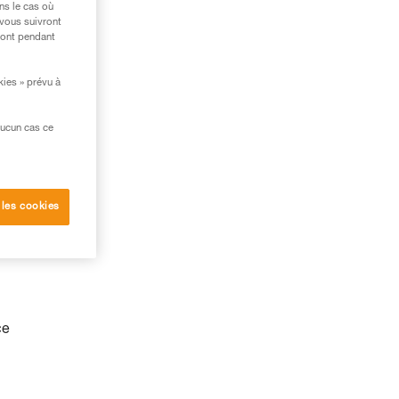
ns le cas où
 vous suivront
ront pendant
kies » prévu à
aucun cas ce
 les cookies
ce