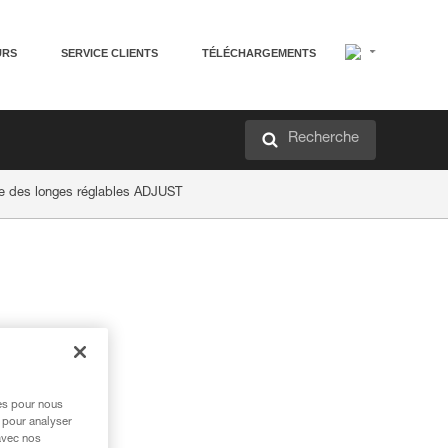
URS
SERVICE CLIENTS
TÉLÉCHARGEMENTS
Recherche
e des longes réglables ADJUST
res pour nous
 pour analyser
avec nos