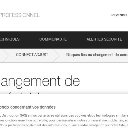
PROFESSIONNEL
REVENDE
ECHNIQUES
COMMUNAUTÉ
ALERTES SÉCURITÉ
CONNECT-ADJUST
Risques liés au changement de cord
changement de
réglables
 choix concernant vos données
Distribution SAS) et nos partenaires utilisons des cookies et/ou technologies similai
on fonctionnement de notre Site, pour personnaliser notre contenu et nos publicités, et
. Nous partageons également des informations, quant à votre navigation sur notre Site, 