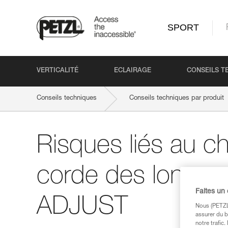
SPORT
VERTICALITÉ
ECLAIRAGE
CONSEILS T
Conseils techniques
Conseils techniques par produit
Risques liés au 
corde des longes 
Faites un
ADJUST
Nous (PETZL 
assurer du b
notre trafic