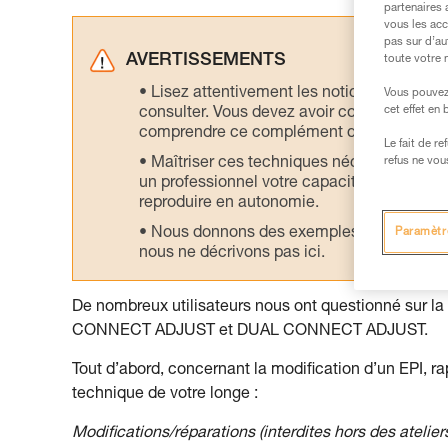
partenaires 
vous les acc
pas sur d’au
AVERTISSEMENTS
toute votre 
Lisez attentivement les notices technique
Vous pouvez 
cet effet en
consulter. Vous devez avoir compris les in
comprendre ce complément d’informations
Le fait de r
Maîtriser ces techniques nécessite une f
refus ne vou
un professionnel votre capacité à refaire la
reproduire en autonomie.
Nous donnons des exemples de techniques l
Paramètr
nous ne décrivons pas ici.
De nombreux utilisateurs nous ont questionné sur la
CONNECT ADJUST et DUAL CONNECT ADJUST.
Tout d’abord, concernant la modification d’un EPI, ra
technique de votre longe :
Modifications/réparations (interdites hors des atelie