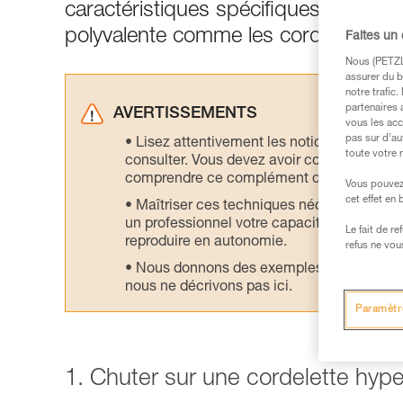
caractéristiques spécifiques imposent
polyvalente comme les cordes d’alpi
Faites un
Nous (PETZL 
assurer du b
notre trafic
partenaires 
AVERTISSEMENTS
vous les acc
pas sur d’au
Lisez attentivement les notices technique
toute votre 
consulter. Vous devez avoir compris les in
comprendre ce complément d’informations
Vous pouvez 
cet effet en
Maîtriser ces techniques nécessite une f
un professionnel votre capacité à refaire la
Le fait de r
reproduire en autonomie.
refus ne vou
Nous donnons des exemples de techniques l
nous ne décrivons pas ici.
Paramètr
1. Chuter sur une cordelette hyp