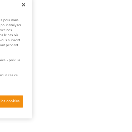
res pour nous
 pour analyser
avec nos
ns le cas où
 vous suivront
ront pendant
kies » prévu à
aucun cas ce
 les cookies