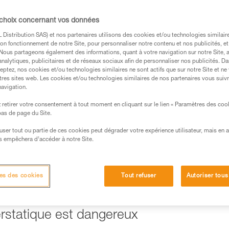
 des restrictions d’usage, elle n’est pas
nisme habituelles.
 choix concernant vos données
Distribution SAS) et nos partenaires utilisons des cookies et/ou technologies similai
on fonctionnement de notre Site, pour personnaliser notre contenu et nos publicités, et
. Nous partageons également des informations, quant à votre navigation sur notre Site, 
analytiques, publicitaires et de réseaux sociaux afin de personnaliser nos publicités. Da
eptez, nos cookies et/ou technologies similaires ne sont actifs que sur notre Site et ne
tres sites web. Les cookies et/ou technologies similaires de nos partenaires vous suiv
s des produits utilisés dans ce conseil avant de le
navigation.
formations de la notice technique pour pouvoir
.
retirer votre consentement à tout moment en cliquant sur le lien « Paramètres des coo
 bas de page du Site.
ormation et un entraînement spécifique. Validez avec
 manipulation, seul, en toute sécurité, avant de la
efuser tout ou partie de ces cookies peut dégrader votre expérience utilisateur, mais en 
s empêchera d’accéder à notre Site.
iées à votre activité. Il peut en exister d’autres que
es des cookies
Tout refuser
Autoriser tous
erstatique est dangereux