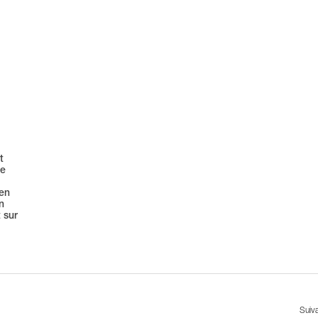
t
te
 en
n
 sur
Suiv