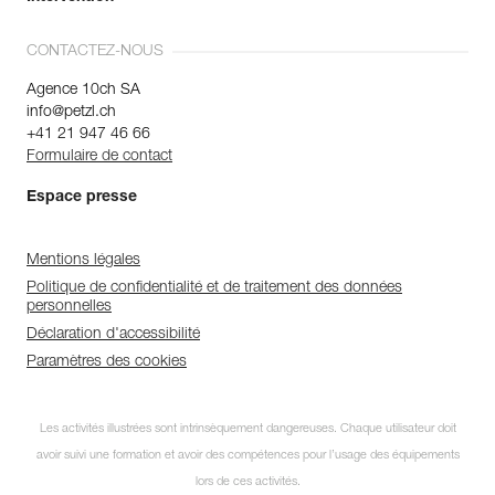
CONTACTEZ-NOUS
Agence 10ch SA
info@petzl.ch
+41 21 947 46 66
Formulaire de contact
Espace presse
Mentions légales
Politique de confidentialité et de traitement des données
personnelles
Déclaration d'accessibilité
Paramètres des cookies
Les activités illustrées sont intrinsèquement dangereuses. Chaque utilisateur doit
avoir suivi une formation et avoir des compétences pour l’usage des équipements
lors de ces activités.