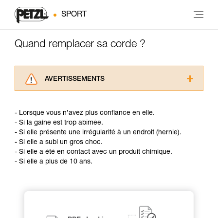
SPORT
Quand remplacer sa corde ?
AVERTISSEMENTS
Lisez attentivement les notices techniques des
produits utilisés dans ce conseil avant de le
- Lorsque vous n’avez plus confiance en elle.
consulter. Vous devez avoir compris les
- Si la gaine est trop abîmée.
informations de la notice technique pour
- Si elle présente une irrégularité à un endroit (hernie).
pouvoir comprendre ce complément
- Si elle a subi un gros choc.
d’informations.
- Si elle a été en contact avec un produit chimique.
Maîtriser ces techniques nécessite une
- Si elle a plus de 10 ans.
formation et un entraînement spécifique. Validez
avec un professionnel votre capacité à refaire
la manipulation, seul, en toute sécurité, avant
de la reproduire en autonomie.
Nous donnons des exemples de techniques
liées à votre activité. Il peut en exister d’autres