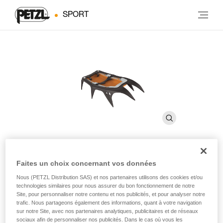
SPORT
Faites un choix concernant vos données
®
Blocs avant VASAK
Nous (PETZL Distribution SAS) et nos partenaires utilisons des cookies et/ou
technologies similaires pour nous assurer du bon fonctionnement de notre
Site, pour personnaliser notre contenu et nos publicités, et pour analyser notre
Parties avant des crampons VASAK, adaptables sur la
trafic. Nous partageons également des informations, quant à votre navigation
plupart des crampons Petzl
sur notre Site, avec nos partenaires analytiques, publicitaires et de réseaux
sociaux afin de personnaliser nos publicités. Dans le cas où vous les