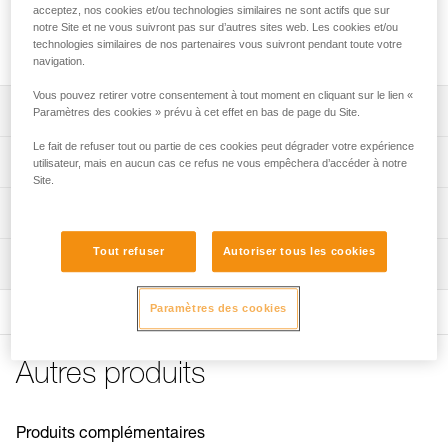
Parties avant des crampons VASAK pour le remplacement
acceptez, nos cookies et/ou technologies similaires ne sont actifs que sur
des blocs avant ou pour transformer ses crampons IRVIS,
notre Site et ne vous suivront pas sur d’autres sites web. Les cookies et/ou
SARKEN ou LYNX (U034AA00).
technologies similaires de nos partenaires vous suivront pendant toute votre
navigation.
Vous pouvez retirer votre consentement à tout moment en cliquant sur le lien «
Descriptif
Paramètres des cookies » prévu à cet effet en bas de page du Site.
Le fait de refuser tout ou partie de ces cookies peut dégrader votre expérience
Compatibles avec les crampons VASAK pour le
Spécifications techniques
utilisateur, mais en aucun cas ce refus ne vous empêchera d’accéder à notre
remplacement des blocs avant.
Site.
Compatibles avec les crampons IRVIS, SARKEN et LYNX
Poids: 375 g
Informations techniques
(U034AA00).
Certification(s): CE, UIAA
Notice
Pointes avant horizontales pour assurer une bonne
Tout refuser
Autoriser tous les cookies
Inspection
Spécifications référence(s)
Télécharger le pdf technical-notice-CRAMPONS-2
portance en neige dure.
Télécharger le pdf CRAMPON - ACCESSORY
Produit livré par paire, avec ANTISNOW.
Procédure de vérification EPI
Référence : T05A AV
COMPATIBILITY
Paramètres des cookies
Télécharger le pdf verif-EPI-crampons-procedure-FR
Garantie : 3 ans
Conseils pour l'entretien de vos équipements
Conditionnement : 1
Fiche de suivi EPI
Télécharger le pdf Maintenance tips
Autres produits
Télécharger le pdf verif-EPI-crampons-suivi-FR
FAQ
FAQ
Produits complémentaires
Voir tous les contenus techniques