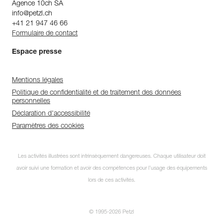
Agence 10ch SA
info@petzl.ch
+41 21 947 46 66
Formulaire de contact
Espace presse
Mentions légales
Politique de confidentialité et de traitement des données
personnelles
Déclaration d'accessibilité
Paramètres des cookies
Les activités illustrées sont intrinsèquement dangereuses. Chaque utilisateur doit
avoir suivi une formation et avoir des compétences pour l’usage des équipements
lors de ces activités.
© 1995-2026 Petzl