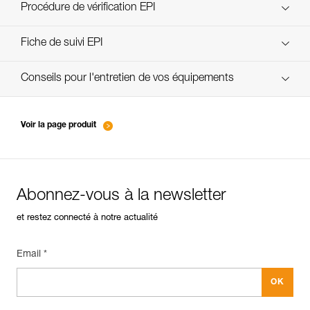
Technical Notice
Procédure de vérification EPI
verif-EPI-cordes-procedure-FR
Fiche de suivi EPI
verif-EPI-cordes-suivi- FR
Conseils pour l'entretien de vos équipements
entretien-cordes_FR
Voir la page produit
Abonnez-vous à la newsletter
et restez connecté à notre actualité
Email *