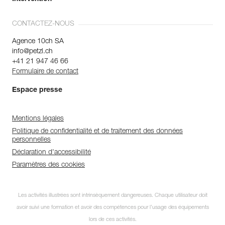
CONTACTEZ-NOUS
Agence 10ch SA
info@petzl.ch
+41 21 947 46 66
Formulaire de contact
Espace presse
Mentions légales
Politique de confidentialité et de traitement des données
personnelles
Déclaration d'accessibilité
Paramètres des cookies
Les activités illustrées sont intrinsèquement dangereuses. Chaque utilisateur doit
avoir suivi une formation et avoir des compétences pour l’usage des équipements
lors de ces activités.