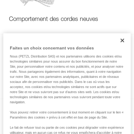
Comportement des cordes neuves
Faites un choix concernant vos données
Nous (PETZL Distribution SAS) et nos partenaires utilisons des cookies et/ou
technologies similaires pour nous assurer du bon fonctionnement de notre
Site, pour personnaliser notre contenu et nos publicités, et pour analyser notre
trafic. Nous partageons également des informations, quant à votre navigation
Évolution de la longueur de ma corde après
sur notre Site, avec nos partenaires analytiques, publicitaires et de réseaux
sociaux afin de personnaliser nos publicités. Dans le cas où vous les
usage
acceptez, nos cookies et/ou technologies similaires ne sont actifs que sur
notre Site et ne vous suivront pas sur d’autres sites web. Les cookies et/ou
technologies similaires de nos partenaires vous suivront pendant toute votre
navigation.
Vous pouvez retirer votre consentement à tout moment en cliquant sur le lien «
Paramètres des cookies » prévu à cet effet en bas de page du Site.
Le fait de refuser tout ou partie de ces cookies peut dégrader votre expérience
utilisateur, mais en aucun cas ce refus ne vous empêchera d’accéder à notre