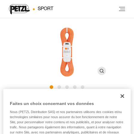
SPORT
®
PASO
GUIDE 7.7 mm
Faites un choix concernant vos données
Nous (PETZL Distribution SAS) et nos partenaires utilisons des cookies et/ou
technologies similaires pour nous assurer du bon fonctionnement de notre
Corde à double de 7,7 mm de diamètre avec traitement
Site, pour personnaliser notre contenu et nos publicités, et pour analyser notre
Guide UIAA Dry pour l’alpinisme technique et l’escalade
trafic. Nous partageons également des informations, quant à votre navigation
sur glace
sur notre Site, avec nos partenaires analytiques, publicitaires et de réseaux