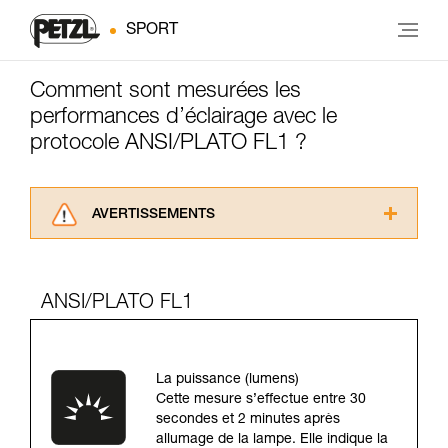
SPORT
Comment sont mesurées les
performances d’éclairage avec le
protocole ANSI/PLATO FL1 ?
AVERTISSEMENTS
Lisez attentivement les notices techniques des
produits utilisés dans ce conseil avant de le
consulter. Vous devez avoir compris les
ANSI/PLATO FL1
informations de la notice technique pour
pouvoir comprendre ce complément
d’informations.
Maîtriser ces techniques nécessite une
La puissance (lumens)
formation et un entraînement spécifique. Validez
Cette mesure s’effectue entre 30
avec un professionnel votre capacité à refaire
secondes et 2 minutes après
la manipulation, seul, en toute sécurité, avant
allumage de la lampe. Elle indique la