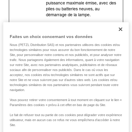
de la reproduire en autonomie.
puissance maximale émise, avec des
Nous donnons des exemples de techniques
piles ou batteries neuves, au
liées à votre activité. Il peut en exister d’autres
démarrage de la lampe.
que nous ne décrivons pas ici.
La distance d’éclairage (mètres)
Faites un choix concernant vos données
Il s’agit de la distance maximale entre
Nous (PETZL Distribution SAS) et nos partenaires utilisons des cookies et/ou
la lampe et l’endroit où il ne reste que
technologies similaires pour nous assurer du bon fonctionnement de notre
0,25 lux d’éclairement. La mesure est
Site, pour personnaliser notre contenu et nos publicités, et pour analyser notre
faite à l’allumage avec des piles ou
trafic. Nous partageons également des informations, quant à votre navigation
batteries neuves. La distance
sur notre Site, avec nos partenaires analytiques, publicitaires et de réseaux
d’éclairage dépend directement de la
sociaux afin de personnaliser nos publicités. Dans le cas où vous les
acceptez, nos cookies et/ou technologies similaires ne sont actifs que sur
puissance d’éclairage, mais surtout
notre Site et ne vous suivront pas sur d’autres sites web. Les cookies et/ou
de la forme du faisceau.
technologies similaires de nos partenaires vous suivront pendant toute votre
navigation.
Vous pouvez retirer votre consentement à tout moment en cliquant sur le lien «
L’autonomie (heures)
Paramètres des cookies » prévu à cet effet en bas de page du Site.
Elle correspond à la durée pendant
laquelle l’éclairage est optimal. Elle
Le fait de refuser tout ou partie de ces cookies peut dégrader votre expérience
se mesure à partir de 30 secondes
utilisateur, mais en aucun cas ce refus ne vous empêchera d’accéder à notre
après l’allumage de la lampe jusqu’à
Site.
ce que la lampe atteigne 10 % de la