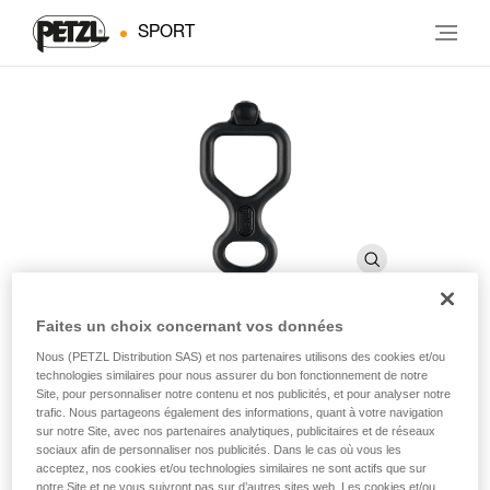
SPORT
Faites un choix concernant vos données
Nous (PETZL Distribution SAS) et nos partenaires utilisons des cookies et/ou
HUIT ANTIBRULURE
technologies similaires pour nous assurer du bon fonctionnement de notre
Site, pour personnaliser notre contenu et nos publicités, et pour analyser notre
trafic. Nous partageons également des informations, quant à votre navigation
Descendeur en huit avec doigt anti-brûlure
sur notre Site, avec nos partenaires analytiques, publicitaires et de réseaux
sociaux afin de personnaliser nos publicités. Dans le cas où vous les
acceptez, nos cookies et/ou technologies similaires ne sont actifs que sur
La version anodisée du HUIT avec un doigt anti-brûlure pour
notre Site et ne vous suivront pas sur d’autres sites web. Les cookies et/ou