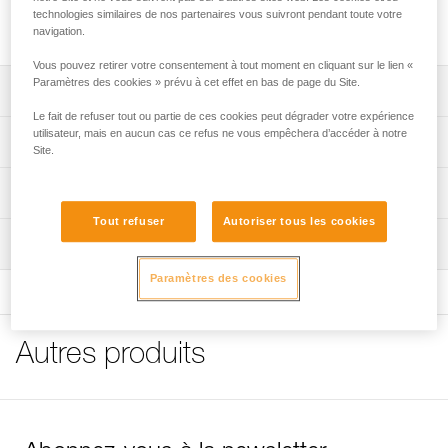
saisir sans risque l’appareil chauffé par une descente longue
technologies similaires de nos partenaires vous suivront pendant toute votre
ou rapide.
navigation.
Vous pouvez retirer votre consentement à tout moment en cliquant sur le lien «
Paramètres des cookies » prévu à cet effet en bas de page du Site.
Descriptif
Le fait de refuser tout ou partie de ces cookies peut dégrader votre expérience
Forme carrée pour réduire le vrillage des cordes et la
utilisateur, mais en aucun cas ce refus ne vous empêchera d’accéder à notre
Spécifications techniques
Site.
formation de tête d’alouette.
Aluminium forgé de grande résistance.
Matière(s): aluminium
Informations techniques
Petit trou utilisable en dépannage avec une corde fine ou
Poids: 110 g
Tout refuser
Autoriser tous les cookies
Notice
comme plaquette d’assurage.
Compatibilité corde: s’utilise sur corde de 8 à 13 mm de
Inspection
Télécharger le pdf technical-notice-HUIT-ANTIBRULURE-
diamètre
1
Paramètres des cookies
Spécifications référence(s)
Conseils pour l'entretien de vos équipements
Télécharger le pdf Maintenance tips
Référence : D01
FAQ
Autres produits
Garantie : 3 ans
FAQ
Conditionnement : 1
Voir tous les contenus techniques