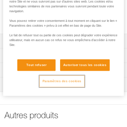
notre Site et ne vous suivront pas sur d’autres sites web. Les cookies et/ou
Les mousses de rechange absorbantes ont une construction
technologies similaires de nos partenaires vous suivront pendant toute votre
à cellules ouvertes. Elles absorbent la transpiration et sont
navigation.
lavables en machine. Elles sont compatibles avec tous les
Vous pouvez retirer votre consentement à tout moment en cliquant sur le lien «
casques Petzl.
Paramètres des cookies » prévu à cet effet en bas de page du Site.
Le fait de refuser tout ou partie de ces cookies peut dégrader votre expérience
utilisateur, mais en aucun cas ce refus ne vous empêchera d’accéder à notre
Descriptif
Site.
Mousses à cellules ouvertes absorbant la transpiration.
Spécifications techniques
Lavables en machine.
Tout refuser
Autoriser tous les cookies
Matière(s): polyéthylène
Compatibles avec tous les casques Petzl (sauf PICCHU).
Informations techniques
Poids: 10 g
FAQ
Paramètres des cookies
Inspection
Spécifications référence(s)
FAQ
Référence : A042MA00
Voir tous les contenus techniques
Garantie : 3 ans
Conditionnement : 1
Autres produits