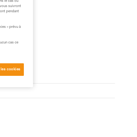
ns le cas où
 vous suivront
ront pendant
kies » prévu à
aucun cas ce
 les cookies