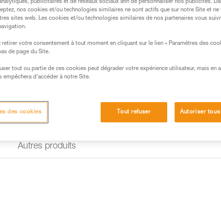
analytiques, publicitaires et de réseaux sociaux afin de personnaliser nos publicités. Da
eptez, nos cookies et/ou technologies similaires ne sont actifs que sur notre Site et ne
tres sites web. Les cookies et/ou technologies similaires de nos partenaires vous suiv
Trouvez un revendeur
navigation.
retirer votre consentement à tout moment en cliquant sur le lien « Paramètres des coo
 bas de page du Site.
efuser tout ou partie de ces cookies peut dégrader votre expérience utilisateur, mais en 
s empêchera d’accéder à notre Site.
es des cookies
Tout refuser
Autoriser tous
Autres produits