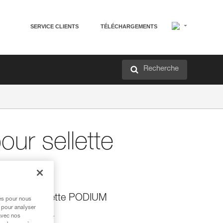
SERVICE CLIENTS
TÉLÉCHARGEMENTS
Recherche
ur sellette
nt pour sellette PODIUM
res pour nous
 pour analyser
sellette PODIUM.
avec nos