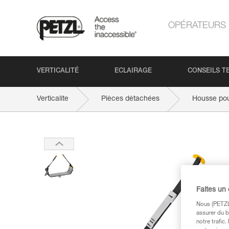
OPÉRATEURS
VERTICALITÉ
ECLAIRAGE
CONSEILS T
Verticalite
Pièces détachées
Housse pou
Faites un
Nous (PETZL 
assurer du b
notre trafic