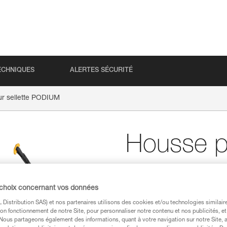
ECHNIQUES
ALERTES SÉCURITÉ
r sellette PODIUM
Housse po
PODIUM
 choix concernant vos données
Housse de remplaceme
Distribution SAS) et nos partenaires utilisons des cookies et/ou technologies similai
on fonctionnement de notre Site, pour personnaliser notre contenu et nos publicités, et
Housse de remplacement pour 
. Nous partageons également des informations, quant à votre navigation sur notre Site, 