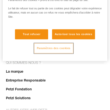
Paramètres des cookies » prévu à cet effet en bas de page du Site.
Le fait de refuser tout ou partie de ces cookies peut dégrader votre expérience
utilisateur, mais en aucun cas ce refus ne vous empêchera d’accéder à notre
Site.
Tout refuser
Autoriser tous les cookies
Rejoignez la communauté !
Paramètres des cookies
QUI SOMMES-NOUS ?
La marque
Entreprise Responsable
Petzl Fondation
Petzl Solutions