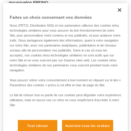
mousqueton FREINO.
liées à votre activité. Il peut en exister d’autres
Le risque de mauvaise manipulation est alors réduit au
que nous ne décrivons pas ici.
minimum.
Faites un choix concernant vos données
En cas d’urgence, l’utilisateur n’aura qu’à se connecter à
Nous (PETZL Distribution SAS) et nos partenaires utilisons des cookies et/ou
l’I’D pour pouvoir entamer sa descente.
technologies similaires pour nous assurer du bon fonctionnement de notre
Site, pour personnaliser notre contenu et nos publicités, et pour analyser notre
trafic. Nous partageons également des informations, quant à votre navigation
sur notre Site, avec nos partenaires analytiques, publicitaires et de réseaux
sociaux afin de personnaliser nos publicités. Dans le cas où vous les
acceptez, nos cookies et/ou technologies similaires ne sont actifs que sur
notre Site et ne vous suivront pas sur d’autres sites web. Les cookies et/ou
technologies similaires de nos partenaires vous suivront pendant toute votre
navigation.
Vous pouvez retirer votre consentement à tout moment en cliquant sur le lien «
Paramètres des cookies » prévu à cet effet en bas de page du Site.
Le fait de refuser tout ou partie de ces cookies peut dégrader votre expérience
utilisateur, mais en aucun cas ce refus ne vous empêchera d’accéder à notre
Site.
Tout refuser
Autoriser tous les cookies