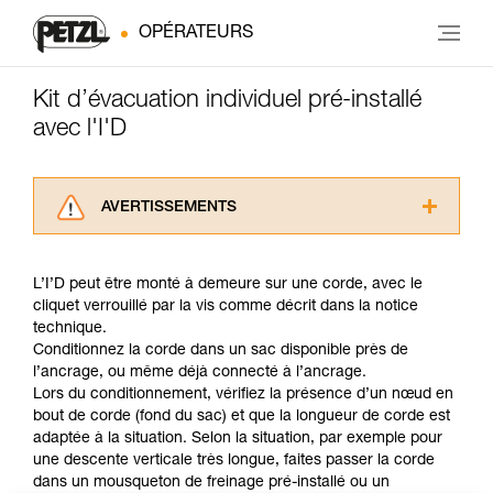
OPÉRATEURS
Kit d’évacuation individuel pré-installé
avec l'I'D
AVERTISSEMENTS
Lisez attentivement les notices techniques des
produits utilisés dans ce conseil avant de le
L’I’D peut être monté à demeure sur une corde, avec le
consulter. Vous devez avoir compris les
cliquet verrouillé par la vis comme décrit dans la notice
informations de la notice technique pour
technique.
pouvoir comprendre ce complément
Conditionnez la corde dans un sac disponible près de
d’informations.
l’ancrage, ou même déjà connecté à l’ancrage.
Maîtriser ces techniques nécessite une
Lors du conditionnement, vérifiez la présence d’un nœud en
formation et un entraînement spécifique. Validez
bout de corde (fond du sac) et que la longueur de corde est
avec un professionnel votre capacité à refaire
adaptée à la situation. Selon la situation, par exemple pour
la manipulation, seul, en toute sécurité, avant
une descente verticale très longue, faites passer la corde
de la reproduire en autonomie.
dans un mousqueton de freinage pré-installé ou un
Nous donnons des exemples de techniques