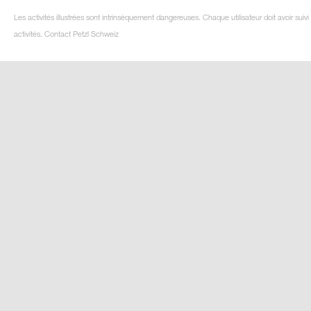
Les activités illustrées sont intrinsèquement dangereuses. Chaque utilisateur doit avoir su
activités. Contact Petzl Schweiz