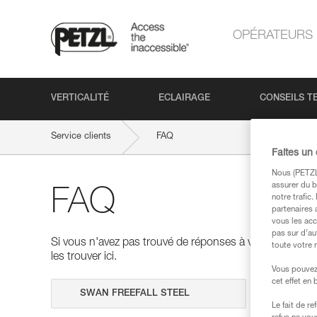
OPÉRATEURS
VERTICALITÉ
ECLAIRAGE
CONSEILS T
Service clients
FAQ
Faites un
Nous (PETZL 
assurer du b
FAQ
notre trafic
partenaires 
vous les acc
pas sur d’au
Si vous n'avez pas trouvé de réponses à vos questions
toute votre 
les trouver ici.
Vous pouvez 
cet effet en
Effectuer 
Le fait de r