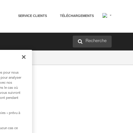
SERVICE CLIENTS
TÉLÉCHARGEMENTS
Recherche
res pour nous
 pour analyser
avec nos
ns le cas où
 vous suivront
ront pendant
kies » prévu à
aucun cas ce