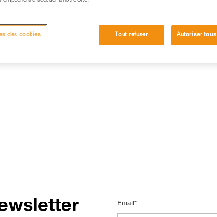
s empêchera d’accéder à notre Site.
15 RÉPONSES LES PLUS CONSULTÉES
CONTACT
es des cookies
Tout refuser
Autoriser tous
ewsletter
Email*