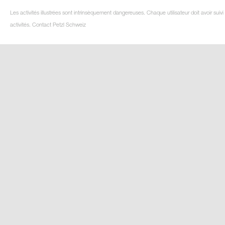
Les activités illustrées sont intrinsèquement dangereuses. Chaque utilisateur doit avoir su
activités. Contact Petzl Schweiz