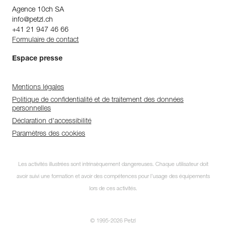
Agence 10ch SA
info@petzl.ch
+41 21 947 46 66
Formulaire de contact
Espace presse
Mentions légales
Politique de confidentialité et de traitement des données
personnelles
Déclaration d'accessibilité
Paramètres des cookies
Les activités illustrées sont intrinsèquement dangereuses. Chaque utilisateur doit
avoir suivi une formation et avoir des compétences pour l’usage des équipements
lors de ces activités.
© 1995-2026 Petzl