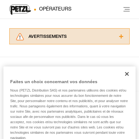
OPÉRATEURS
AVERTISSEMENTS
Lisez attentivement les notices techniques des
produits utilisés dans ce conseil avant de le
consulter. Vous devez avoir compris les
informations de la notice technique pour
pouvoir comprendre ce complément
d’informations.
Présent dans l'article
Faites un choix concernant vos données
Maîtriser ces techniques nécessite une
Nous (PETZL Distribution SAS) et nos partenaires utilisons des cookies et/ou
formation et un entraînement spécifique. Validez
technologies similaires pour nous assurer du bon fonctionnement de notre
avec un professionnel votre capacité à refaire
Site, pour personnaliser notre contenu et nos publicités, et pour analyser notre
MICRO TRAXION
la manipulation, seul, en toute sécurité, avant
trafic. Nous partageons également des informations, quant à votre navigation
de la reproduire en autonomie.
sur notre Site, avec nos partenaires analytiques, publicitaires et de réseaux
Poulie-bloqueur compacte à
Nous donnons des exemples de techniques
sociaux afin de personnaliser nos publicités. Dans le cas où vous les
haut rendement
acceptez, nos cookies et/ou technologies similaires ne sont actifs que sur
liées à votre activité. Il peut en exister d’autres
notre Site et ne vous suivront pas sur d’autres sites web. Les cookies et/ou
que nous ne décrivons pas ici.
technologies similaires de nos partenaires vous suivront pendant toute votre
navigation.