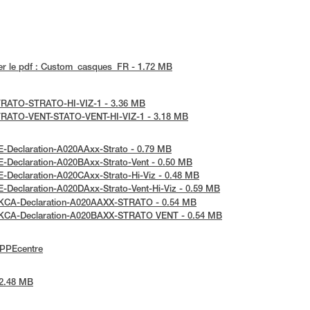
er le pdf : Custom_casques_FR - 1.72 MB
e-STRATO-STRATO-HI-VIZ-1 - 3.36 MB
e-STRATO-VENT-STATO-VENT-HI-VIZ-1 - 3.18 MB
UE-Declaration-A020AAxx-Strato - 0.79 MB
UE-Declaration-A020BAxx-Strato-Vent - 0.50 MB
UE-Declaration-A020CAxx-Strato-Hi-Viz - 0.48 MB
UE-Declaration-A020DAxx-Strato-Vent-Hi-Viz - 0.59 MB
: UKCA-Declaration-A020AAXX-STRATO - 0.54 MB
: UKCA-Declaration-A020BAXX-STRATO VENT - 0.54 MB
ePPEcentre
 2.48 MB