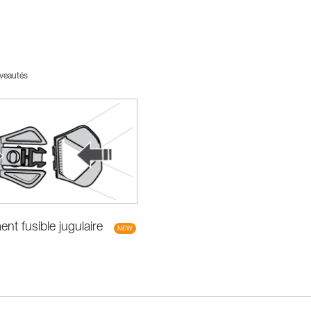
veautés
t fusible jugulaire