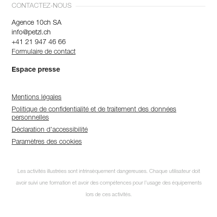
CONTACTEZ-NOUS
Agence 10ch SA
info@petzl.ch
+41 21 947 46 66
Formulaire de contact
Espace presse
Mentions légales
Politique de confidentialité et de traitement des données
personnelles
Déclaration d'accessibilité
Paramètres des cookies
Les activités illustrées sont intrinsèquement dangereuses. Chaque utilisateur doit
avoir suivi une formation et avoir des compétences pour l’usage des équipements
lors de ces activités.