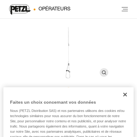
OPÉRATEURS
FOOTCORD
Faites un choix concernant vos données
Nous (PETZL Distribution SAS) et nos partenaires utilisons des cookies et/ou
technologies similaires pour nous assurer du bon fonctionnement de notre
Pédale réglable en cordelette
Site, pour personnaliser notre contenu et nos publicités, et pour analyser notre
trafic. Nous partageons également des informations, quant à votre navigation
sur notre Site, avec nos partenaires analytiques, publicitaires et de réseaux
La pédale réglable FOOTCORD s’utilise avec la poignée
sociaux afin de personnaliser nos publicités. Dans le cas où vous les