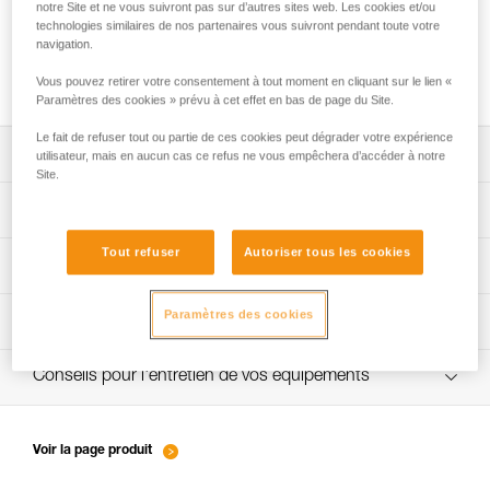
notre Site et ne vous suivront pas sur d’autres sites web. Les cookies et/ou
technologies similaires de nos partenaires vous suivront pendant toute votre
navigation.
Gestuelle d’assurage : avaler le mou
Vous pouvez retirer votre consentement à tout moment en cliquant sur le lien «
Paramètres des cookies » prévu à cet effet en bas de page du Site.
Le fait de refuser tout ou partie de ces cookies peut dégrader votre expérience
Télécharger la notice technique (PDF)
utilisateur, mais en aucun cas ce refus ne vous empêchera d’accéder à notre
Site.
Technical Notice
App pour contrôler et suivre vos EPI
Tout refuser
Autoriser tous les cookies
découvrez ePPEcentre
Procédure de vérification EPI
Paramètres des cookies
verif-EPI-assureur-procedure-FR
Fiche de suivi EPI
verif-EPI-assureur-suivi-FR
Conseils pour l'entretien de vos équipements
entretien-assureurs-descendeurs_FR
Voir la page produit