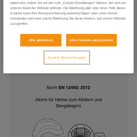
widerrufen, indem Sie auf den Link „Cookie-Einstellungen“ klicken, der sich am
unteren Rand der Website befindet. Die Ablehnung aller oder eines Teils dieser
Cookies kann Ihre Benutzererfahrung beeinträchtigen, aber unter keinen
Achtung: Ihr Helm wird in der Position
Umständen wird eine solche Ablehnung Sie daran hindern, auf unsere Website
zuzugreifen.
„Haltekraft über 50 kg“ geliefert.
Alle ablehnen
Alle Cookies akzeptieren
Die Wahl der Haltekraft des Kinnbands
Cookie-Einstellungen
bestimmt auch die Zertifizierung
Ihres Helms:
Norm
EN 12492: 2012
(Norm für Helme zum Klettern und
Bergsteigen)