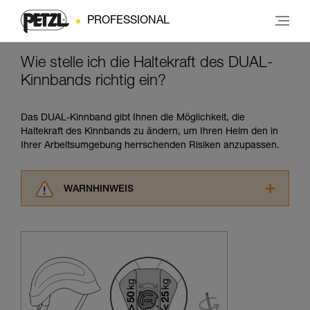
PROFESSIONAL
Wie stelle ich die Haltekraft des DUAL-
Kinnbands richtig ein?
Das DUAL-Kinnband gibt Ihnen die Möglichkeit, die
Haltekraft des Kinnbands zu ändern, um Ihren Helm den in
Ihrer Arbeitsumgebung herrschenden Risiken anzupassen.
WARNHINWEIS
Lesen Sie die Gebrauchsanweisungen der
Produkte, um die es in diesem Tech Tipp geht,
aufmerksam durch, bevor Sie diesen zu Rate
ziehen. Um diese Zusatzinformationen
verstehen zu können, müssen Sie zuerst die in
der Gebrauchsanweisung enthaltenen
Informationen richtig verstanden haben.