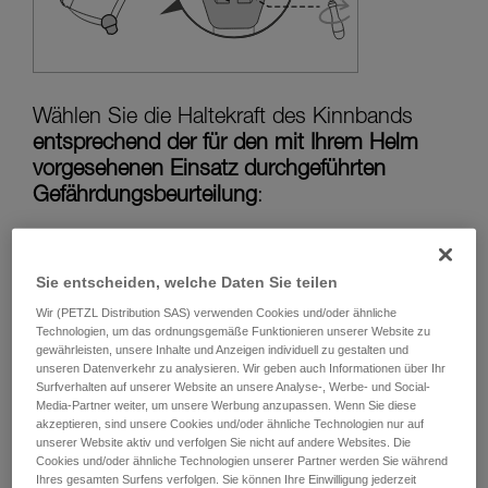
Die Beherrschung dieser Techniken setzt eine
entsprechende Ausbildung und ein spezielles
Training voraus. Prüfen Sie zusammen mit
einem Profi, ob Sie in der Lage sind, den
Vorgang alleine sicher zu wiederholen, bevor
Sie ihn eigenständig durchführen.
Wählen Sie die Haltekraft des Kinnbands
Wir geben Beispiele für die mit Ihrer Aktivität
entsprechend der für den mit Ihrem Helm
verbundenen Techniken. Möglicherweise gibt es
vorgesehenen Einsatz durchgeführten
noch andere Techniken, die hier nicht
Gefährdungsbeurteilung
:
beschrieben werden.
Sie entscheiden, welche Daten Sie teilen
Risiko, dass der Helm bei einem Sturz vom
Kopf gerissen wird:
Haltekraft des Kinnbands
Wir (PETZL Distribution SAS) verwenden Cookies und/oder ähnliche
in der Position über
50 kg
Technologien, um das ordnungsgemäße Funktionieren unserer Website zu
gewährleisten, unsere Inhalte und Anzeigen individuell zu gestalten und
unseren Datenverkehr zu analysieren. Wir geben auch Informationen über Ihr
Surfverhalten auf unserer Website an unsere Analyse-, Werbe- und Social-
Media-Partner weiter, um unsere Werbung anzupassen. Wenn Sie diese
Strangulationsrisiko, wenn sich der Helm
akzeptieren, sind unsere Cookies und/oder ähnliche Technologien nur auf
verfängt:
Haltekraft des Kinnbands in der
unserer Website aktiv und verfolgen Sie nicht auf andere Websites. Die
Cookies und/oder ähnliche Technologien unserer Partner werden Sie während
Position unter
25 kg
Ihres gesamten Surfens verfolgen. Sie können Ihre Einwilligung jederzeit