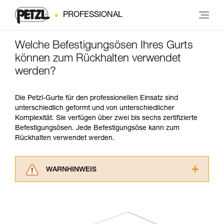
PROFESSIONAL
Welche Befestigungsösen Ihres Gurts
können zum Rückhalten verwendet
werden?
Die Petzl-Gurte für den professionellen Einsatz sind
unterschiedlich geformt und von unterschiedlicher
Komplexität. Sie verfügen über zwei bis sechs zertifizierte
Befestigungsösen. Jede Befestigungsöse kann zum
Rückhalten verwendet werden.
WARNHINWEIS
Lesen Sie die Gebrauchsanweisungen der
Produkte, um die es in diesem Tech Tipp geht,
aufmerksam durch, bevor Sie diesen zu Rate
ziehen. Um diese Zusatzinformationen