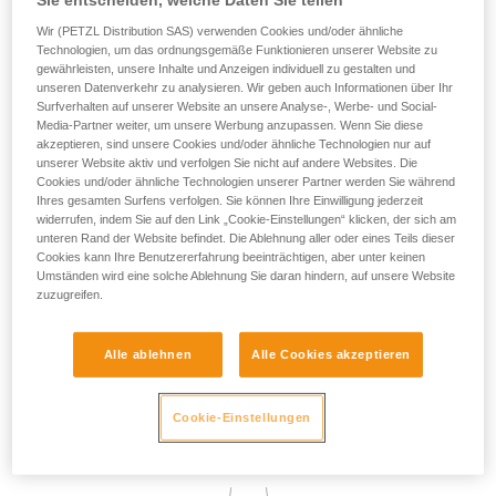
Sie entscheiden, welche Daten Sie teilen
System wirklich daran hindert, in einen absturzgefährdeten
Wir (PETZL Distribution SAS) verwenden Cookies und/oder ähnliche
Bereich zu gelangen.
Technologien, um das ordnungsgemäße Funktionieren unserer Website zu
gewährleisten, unsere Inhalte und Anzeigen individuell zu gestalten und
unseren Datenverkehr zu analysieren. Wir geben auch Informationen über Ihr
Surfverhalten auf unserer Website an unsere Analyse-, Werbe- und Social-
Aus regulatorischer Sicht wird die Verwendung von
Media-Partner weiter, um unsere Werbung anzupassen. Wenn Sie diese
Befestigungsösen in Rückhaltesystemen durch die
akzeptieren, sind unsere Cookies und/oder ähnliche Technologien nur auf
Zertifizierung EN 358 abgedeckt. Sofern kein Absturzrisiko
unserer Website aktiv und verfolgen Sie nicht auf andere Websites. Die
und somit keine Gefahr besteht, dass die anwendende
Cookies und/oder ähnliche Technologien unserer Partner werden Sie während
Person im Gurt hängt, kann in der Praxis jedoch jede
Ihres gesamten Surfens verfolgen. Sie können Ihre Einwilligung jederzeit
beliebige Befestigungsöse des Gurts zum Rückhalten
widerrufen, indem Sie auf den Link „Cookie-Einstellungen“ klicken, der sich am
unteren Rand der Website befindet. Die Ablehnung aller oder eines Teils dieser
verwendet werden.
Cookies kann Ihre Benutzererfahrung beeinträchtigen, aber unter keinen
Umständen wird eine solche Ablehnung Sie daran hindern, auf unsere Website
zuzugreifen.
Die Wahl der für die Rückhaltung verwendeten
Befestigungsöse kann von den spezifischen Ansprüchen der
zu bewältigenden Aufgabe bedingt sein, z. B. kann die
Alle ablehnen
Alle Cookies akzeptieren
dorsale Öse bevorzugt werden, um zu verhindern, dass sich
das Verbindungsmittel im Arbeitsbereich vor der
anwendenden Person befindet.
Cookie-Einstellungen