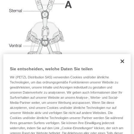
Sie ihn eigenständig durchführen.
Wir geben Beispiele für die mit Ihrer Aktivität
verbundenen Techniken. Möglicherweise gibt es
noch andere Techniken, die hier nicht
beschrieben werden.
Sie entscheiden, welche Daten Sie teilen
Wir (PETZL Distribution SAS) verwenden Cookies und/oder ähnliche
Technologien, um das ordnungsgemäße Funktionieren unserer Website zu
gewährleisten, unsere Inhalte und Anzeigen individuell zu gestalten und
unseren Datenverkehr zu analysieren. Wir geben auch Informationen über Ihr
Surfverhalten auf unserer Website an unsere Analyse-, Werbe- und Social-
Media-Partner weiter, um unsere Werbung anzupassen. Wenn Sie diese
akzeptieren, sind unsere Cookies und/oder ähnliche Technologien nur auf
unserer Website aktiv und verfolgen Sie nicht auf andere Websites. Die
Cookies und/oder ähnliche Technologien unserer Partner werden Sie während
Ihres gesamten Surfens verfolgen. Sie können Ihre Einwilligung jederzeit
widerrufen, indem Sie auf den Link „Cookie-Einstellungen“ klicken, der sich am
unteren Rand der Website befindet. Die Ablehnung aller oder eines Teils dieser