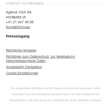
KONTAKT AUFNEHMEN
Agence 10ch SA
info@petzl.ch
+41 21 947 46 66
Kontaktformular
Pressezugang
Rechtliche Hinweise
Richtlinien zum Datenschutz, zur Verarbeitung
personenbezogener Daten
Accessibility Declaration
Cookie-Einstellungen
Die dargestellten Aktivitäten sind mit Risiken und Gefahren verbunden. Jeder
Anwender muss eine Ausbildung absolviert haben und über entsprechende
Kompetenzen in der Benutzung der Ausrüstung bei diesen Aktivitäten verfügen.