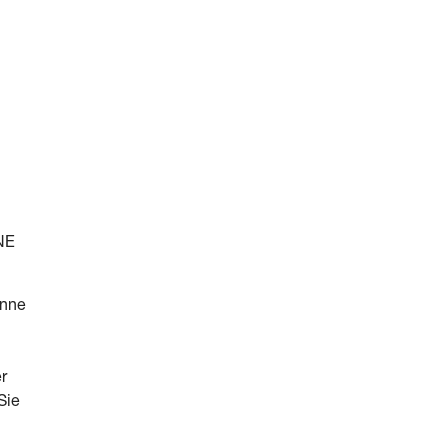
NE
ünne
r
Sie