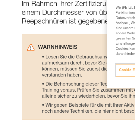
Im Rahmen ihrer Zertifizierungen als 
Wir (PETZL 
einem Durchmesser von über 7 mm 
Funktioniere
Datenverkehr
Reepschnüren ist gegebenenfalls au
Analyse-, W
sind unsere 
andere Webs
gesamten Sur
Einstellunge
WARNHINWEIS
Cookies kann
daran hinder
Lesen Sie die Gebrauchsanweisungen der 
aufmerksam durch, bevor Sie diesen zu Ra
können, müssen Sie zuerst die in der Gebr
Cookie-E
verstanden haben.
Die Beherrschung dieser Techniken setzt
Training voraus. Prüfen Sie zusammen mit e
alleine sicher zu wiederholen, bevor Sie ih
Wir geben Beispiele für die mit Ihrer Akt
noch andere Techniken, die hier nicht bes