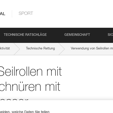
AL
SPORT
TECHNISCHE RATSCHLÄGE
GEMEINSCHAFT
SI
tivität
Technische Rettung
Verwendung von Seilrollen 
ilrollen mit
chnüren mit
esser
heiden, welche Daten Sie teilen