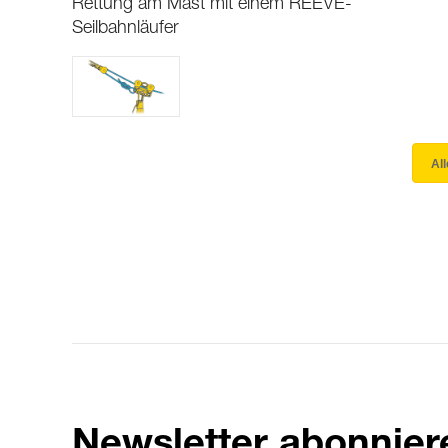
Rettung am Mast mit einem REEVE-
Seilbahnläufer
Al
Newsletter abonnier