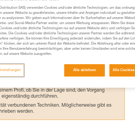
PSA sind die Petzl-Seilrollen mit Seilen mit
Distribution SAS) verwenden Cookies und/oder ähnliche Technologien, um das ordnu
kompatibel. Die Verwendung von dünneren
n unserer Website zu gewährleisten, unsere Inhalte und Anzeigen individuell zu gestalte
 zu analysieren. Wir geben auch Informationen über Ihr Surfverhalten auf unserer Websi
ch möglich.
erbe- und Social-Media-Partner weiter, um unsere Werbung anzupassen. Wenn Sie diese 
Cookies und/oder ähnliche Technologien nur auf unserer Website aktiv und verfolgen Sie
ites. Die Cookies und/oder ähnliche Technologien unserer Partner werden Sie während 
fens verfolgen. Sie können Ihre Einwilligung jederzeit widerrufen, indem Sie auf den Li
n“ klicken, der sich am unteren Rand der Website befindet. Die Ablehnung aller oder ein
 Ihre Benutzererfahrung beeinträchtigen, aber unter keinen Umständen wird eine solch
n, auf unsere Website zuzugreifen.
Produkte, um die es in diesem Tech Tipp geht,
te ziehen. Um diese Zusatzinformationen verstehen zu
auchsanweisung enthaltenen Informationen richtig
instellungen
Alle ablehnen
Alle Cookies
 eine entsprechende Ausbildung und ein spezielles
inem Profi, ob Sie in der Lage sind, den Vorgang
n eigenständig durchführen.
ivität verbundenen Techniken. Möglicherweise gibt es
chrieben werden.