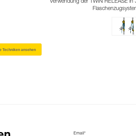
Verwendung der TWIN RELEASE in 
Flaschenzugsyst
le Techniken ansehen
en
Email*