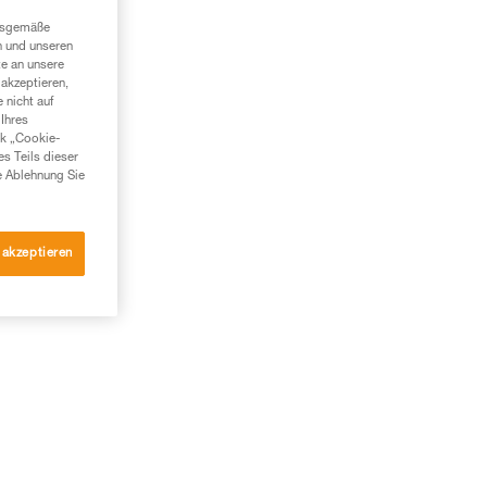
ngsgemäße
n und unseren
te an unsere
akzeptieren,
 nicht auf
Ihres
nk „Cookie-
es Teils dieser
e Ablehnung Sie
 akzeptieren