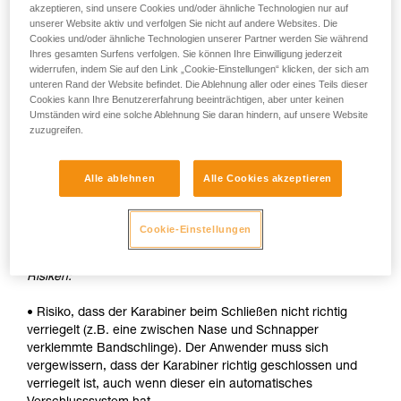
akzeptieren, sind unsere Cookies und/oder ähnliche Technologien nur auf
unserer Website aktiv und verfolgen Sie nicht auf andere Websites. Die
• Schnelle automatische Verriegelung.
Cookies und/oder ähnliche Technologien unserer Partner werden Sie während
Ihres gesamten Surfens verfolgen. Sie können Ihre Einwilligung jederzeit
Nachteile:
widerrufen, indem Sie auf den Link „Cookie-Einstellungen“ klicken, der sich am
unteren Rand der Website befindet. Die Ablehnung aller oder eines Teils dieser
• Die Hülse muss bei jedem Öffnen entriegelt werden.
Cookies kann Ihre Benutzererfahrung beeinträchtigen, aber unter keinen
Umständen wird eine solche Ablehnung Sie daran hindern, auf unsere Website
• Um ein Gerät in den Karabiner einzuhängen, werden beide
zuzugreifen.
Hände benötigt.
SICHERHEIT
Alle ablehnen
Alle Cookies akzeptieren
Vorteile:
Cookie-Einstellungen
• Schnelle automatische Verriegelung.
Risiken:
• Risiko, dass der Karabiner beim Schließen nicht richtig
verriegelt (z.B. eine zwischen Nase und Schnapper
verklemmte Bandschlinge). Der Anwender muss sich
vergewissern, dass der Karabiner richtig geschlossen und
verriegelt ist, auch wenn dieser ein automatisches