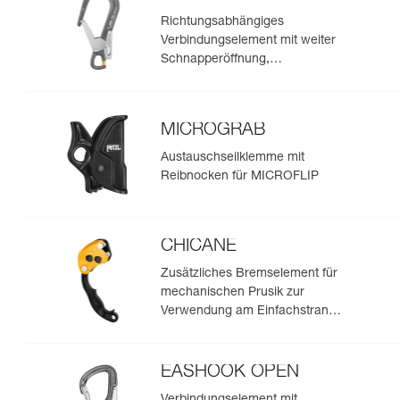
Richtungsabhängiges
Verbindungselement mit weiter
Schnapperöffnung,
automatischem
Verriegelungssystem und
aufschraubbarer
MICROGRAB
Verbindungsöse.
Austauschseilklemme mit
Reibnocken für MICROFLIP
CHICANE
Zusätzliches Bremselement für
mechanischen Prusik zur
Verwendung am Einfachstrang
bei der Baumpflege
EASHOOK OPEN