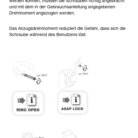
Informationen richtig verstanden haben.
werden können, müssen die Schrauben richtig angebracht
Die Beherrschung dieser Techniken setzt eine
und mit dem in der Gebrauchsanleitung angegebenen
entsprechende Ausbildung und ein spezielles
Drehmoment angezogen werden.
Training voraus. Prüfen Sie zusammen mit
einem Profi, ob Sie in der Lage sind, den
Das Anzugsdrehmoment reduziert die Gefahr, dass sich die
Vorgang alleine sicher zu wiederholen, bevor
Schraube während des Benutzens löst.
Sie ihn eigenständig durchführen.
Wir geben Beispiele für die mit Ihrer Aktivität
verbundenen Techniken. Möglicherweise gibt es
noch andere Techniken, die hier nicht
beschrieben werden.