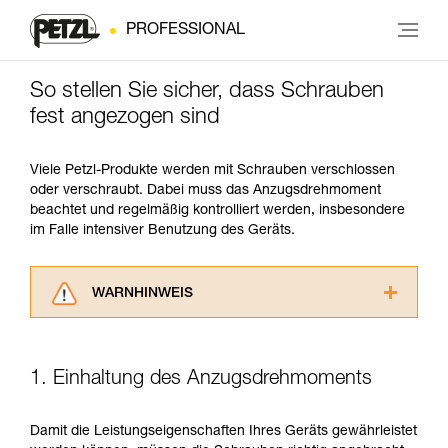
PROFESSIONAL
So stellen Sie sicher, dass Schrauben
fest angezogen sind
Viele Petzl-Produkte werden mit Schrauben verschlossen
oder verschraubt. Dabei muss das Anzugsdrehmoment
beachtet und regelmäßig kontrolliert werden, insbesondere
im Falle intensiver Benutzung des Geräts.
WARNHINWEIS
Lesen Sie die Gebrauchsanweisungen der
Produkte, um die es in diesem Tech Tipp geht,
aufmerksam durch, bevor Sie diesen zu Rate
1. Einhaltung des Anzugsdrehmoments
ziehen. Um diese Zusatzinformationen
verstehen zu können, müssen Sie zuerst die in
der Gebrauchsanweisung enthaltenen
Damit die Leistungseigenschaften Ihres Geräts gewährleistet