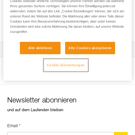
Cookies und/oder ähnliche Technologien unserer Partner werden Sie während
Ihres gesamten Surfens verfolgen. Sie können Ihre Einwilligung jederzeit
widerrufen, indem Sie auf den Link „Cookie-Einstellungen“ klicken, der sich am
unteren Rand der Website befindet. Die Ablehnung aller oder eines Teils dieser
Installation des ZIGZAG für den Zugang und
Cookies kann Ihre Benutzererfahrung beeinträchtigen, aber unter keinen
die Arbeit im Baum mittels SRS
Umständen wird eine solche Ablehnung Sie daran hindern, auf unsere Website
zuzugreifen.
Alle ablehnen
Alle Cookies akzeptieren
Die Gebrauchsanleitung herunterladen
Technical Notice
Cookie-Einstellungen
Produktseite ansehen
Newsletter abonnieren
und auf dem Laufenden bleiben
Email *