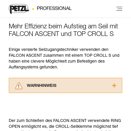
PROFESSIONAL
Mehr Effizienz beim Aufstieg am Seil mit
FALCON ASCENT und TOP CROLL S
Einige versierte Seilzugangstechniker verwenden den
FALCON ASCENT zusammen mit einem TOP CROLL S und
haben eine clevere Möglichkeit zum Befestigen des
Auffangsystems gefunden.
WARNHINWEIS
Lesen Sie die Gebrauchsanweisungen der
Produkte, um die es in diesem Tech Tipp geht,
aufmerksam durch, bevor Sie diesen zu Rate
ziehen. Um diese Zusatzinformationen
verstehen zu können, müssen Sie zuerst die in
Der zum Schließen des FALCON ASCENT verwendete RING
der Gebrauchsanweisung enthaltenen
OPEN ermöglicht es, die CROLL-Seilklemme möglichst tief