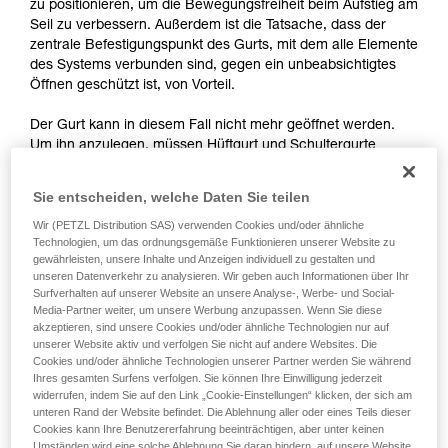
Informationen richtig verstanden haben.
zu positionieren, um die Bewegungsfreiheit beim Aufstieg am
Die Beherrschung dieser Techniken setzt eine
Seil zu verbessern. Außerdem ist die Tatsache, dass der
entsprechende Ausbildung und ein spezielles
zentrale Befestigungspunkt des Gurts, mit dem alle Elemente
Training voraus. Prüfen Sie zusammen mit
des Systems verbunden sind, gegen ein unbeabsichtigtes
einem Profi, ob Sie in der Lage sind, den
Öffnen geschützt ist, von Vorteil.
Vorgang alleine sicher zu wiederholen, bevor
Sie ihn eigenständig durchführen.
Der Gurt kann in diesem Fall nicht mehr geöffnet werden.
Wir geben Beispiele für die mit Ihrer Aktivität
Um ihn anzulegen, müssen Hüftgurt und Schultergurte
verbundenen Techniken. Möglicherweise gibt es
gelockert werden.
noch andere Techniken, die hier nicht
Sie entscheiden, welche Daten Sie teilen
beschrieben werden.
Wir (PETZL Distribution SAS) verwenden Cookies und/oder ähnliche
Technologien, um das ordnungsgemäße Funktionieren unserer Website zu
gewährleisten, unsere Inhalte und Anzeigen individuell zu gestalten und
unseren Datenverkehr zu analysieren. Wir geben auch Informationen über Ihr
Surfverhalten auf unserer Website an unsere Analyse-, Werbe- und Social-
Media-Partner weiter, um unsere Werbung anzupassen. Wenn Sie diese
akzeptieren, sind unsere Cookies und/oder ähnliche Technologien nur auf
unserer Website aktiv und verfolgen Sie nicht auf andere Websites. Die
Cookies und/oder ähnliche Technologien unserer Partner werden Sie während
Ihres gesamten Surfens verfolgen. Sie können Ihre Einwilligung jederzeit
widerrufen, indem Sie auf den Link „Cookie-Einstellungen“ klicken, der sich am
unteren Rand der Website befindet. Die Ablehnung aller oder eines Teils dieser
Cookies kann Ihre Benutzererfahrung beeinträchtigen, aber unter keinen
Umständen wird eine solche Ablehnung Sie daran hindern, auf unsere Website