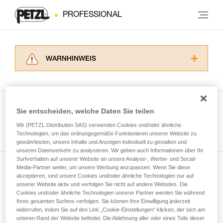
PROFESSIONAL
WARNHINWEIS
Lesen Sie die Gebrauchsanweisungen der
Produkte, um die es in diesem Tech Tipp geht,
aufmerksam durch, bevor Sie diesen zu Rate
ziehen. Um diese Zusatzinformationen
Sie entscheiden, welche Daten Sie teilen
verstehen zu können, müssen Sie zuerst die in
Wir (PETZL Distribution SAS) verwenden Cookies und/oder ähnliche
Alle Techniken ansehen
der Gebrauchsanweisung enthaltenen
Technologien, um das ordnungsgemäße Funktionieren unserer Website zu
Informationen richtig verstanden haben.
gewährleisten, unsere Inhalte und Anzeigen individuell zu gestalten und
Die Beherrschung dieser Techniken setzt eine
unseren Datenverkehr zu analysieren. Wir geben auch Informationen über Ihr
entsprechende Ausbildung und ein spezielles
Surfverhalten auf unserer Website an unsere Analyse-, Werbe- und Social-
Training voraus. Prüfen Sie zusammen mit
Media-Partner weiter, um unsere Werbung anzupassen. Wenn Sie diese
Newsletter abonnieren
akzeptieren, sind unsere Cookies und/oder ähnliche Technologien nur auf
einem Profi, ob Sie in der Lage sind, den
unserer Website aktiv und verfolgen Sie nicht auf andere Websites. Die
Vorgang alleine sicher zu wiederholen, bevor
Cookies und/oder ähnliche Technologien unserer Partner werden Sie während
und auf dem Laufenden bleiben
Sie ihn eigenständig durchführen.
Ihres gesamten Surfens verfolgen. Sie können Ihre Einwilligung jederzeit
Wir geben Beispiele für die mit Ihrer Aktivität
widerrufen, indem Sie auf den Link „Cookie-Einstellungen“ klicken, der sich am
verbundenen Techniken. Möglicherweise gibt es
unteren Rand der Website befindet. Die Ablehnung aller oder eines Teils dieser
Email *