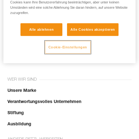
noch andere Techniken, die hier nicht
Cookies kann Ihre Benutzererfahrung beeinträchtigen, aber unter keinen
Umständen wird eine solche Ablehnung Sie daran hindern, auf unsere Website
beschrieben werden.
zuzugreifen.
Alle ablehnen
Alle Cookies akzeptieren
Tritt der Community bei!
Cookie-Einstellungen
WER WIR SIND
Unsere Marke
Verantwortungsvolles Unternehmen
Stiftung
Ausbildung