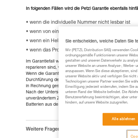
In folgenden Fällen wird die Petzl Garantie ebenfalls hinfäl
wenn die individuelle Nummer nicht lesbar ist
wenn von einem Gurt ein Etikett entfernt wurde
wenn ein Helm mit einem Filzstift beschriftet od
Sie entscheiden, welche Daten Sie te
wenn das Produkt von einer dritten Person modifiz
Wir (PETZL Distribution SAS) verwenden Cook
ordnungsgemäße Funktionieren unserer Website
gestalten und unseren Datenverkehr zu analysi
Im Garantiefall wird das Produkt unverzüglich repariert u
unserer Website an unsere Analyse-, Werbe- 
reparieren sind, werden ersetzt.
anzupassen. Wenn Sie diese akzeptieren, sind
Wenn die Garantiezeit für das Produkt abgelaufen ist, die
unserer Website aktiv und verfolgen Sie nicht
Durchführung der Reparatur einen Kostenvoranschlag. Oh
Technologien unserer Partner werden Sie währ
in Rechnung gestellt.
Einwilligung jederzeit widerrufen, indem Sie a
Nach der Untersuchung des Produkts entscheidet Petzl, ob
unteren Rand der Website befindet. Die Ablehn
Benutzererfahrung beeinträchtigen, aber unte
unverändertem Zustand an die von Ihnen angegebene Ad
hindern, auf unsere Website zuzugreifen.
Batterien aus der Stirnlampe, bevor Sie diese versenden.
Alle ablehnen
Weitere Fragen :
Cook