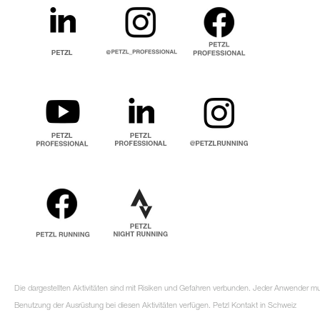
Die dargestellten Aktivitäten sind mit Risiken und Gefahren verbunden. Jeder Anwender m
Benutzung der Ausrüstung bei diesen Aktivitäten verfügen. Petzl Kontakt in Schweiz