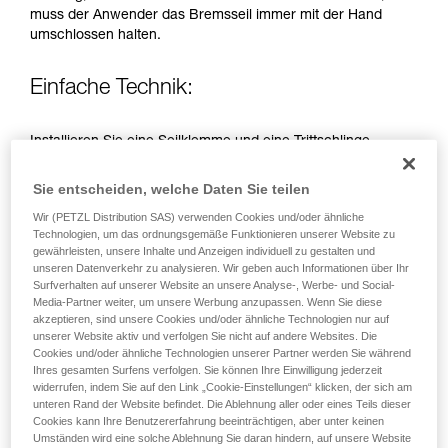
Die Beherrschung dieser Techniken setzt eine
muss der Anwender das Bremsseil immer mit der Hand
entsprechende Ausbildung und ein spezielles
umschlossen halten.
Training voraus. Prüfen Sie zusammen mit
einem Profi, ob Sie in der Lage sind, den
Vorgang alleine sicher zu wiederholen, bevor
Einfache Technik:
Sie ihn eigenständig durchführen.
Wir geben Beispiele für die mit Ihrer Aktivität
Installieren Sie eine Seilklemme und eine Trittschlinge
verbundenen Techniken. Möglicherweise gibt es
oberhalb des I'D am Seil. Steigen Sie in die Trittschlinge, um
noch andere Techniken, die hier nicht
das Seil am I'D zu entlasten und ziehen Sie gleichzeitig das
beschrieben werden.
Sie entscheiden, welche Daten Sie teilen
entstehende Schlappseil durchs Gerät. Hängen Sie sich
Wir (PETZL Distribution SAS) verwenden Cookies und/oder ähnliche
ohne Ruck in das I’D, verschieben Sie die Trittschlinge nach
Technologien, um das ordnungsgemäße Funktionieren unserer Website zu
oben und beginnen den Vorgang erneut.
gewährleisten, unsere Inhalte und Anzeigen individuell zu gestalten und
unseren Datenverkehr zu analysieren. Wir geben auch Informationen über Ihr
Surfverhalten auf unserer Website an unsere Analyse-, Werbe- und Social-
Media-Partner weiter, um unsere Werbung anzupassen. Wenn Sie diese
akzeptieren, sind unsere Cookies und/oder ähnliche Technologien nur auf
unserer Website aktiv und verfolgen Sie nicht auf andere Websites. Die
Cookies und/oder ähnliche Technologien unserer Partner werden Sie während
Ihres gesamten Surfens verfolgen. Sie können Ihre Einwilligung jederzeit
widerrufen, indem Sie auf den Link „Cookie-Einstellungen“ klicken, der sich am
unteren Rand der Website befindet. Die Ablehnung aller oder eines Teils dieser
Cookies kann Ihre Benutzererfahrung beeinträchtigen, aber unter keinen
Umständen wird eine solche Ablehnung Sie daran hindern, auf unsere Website