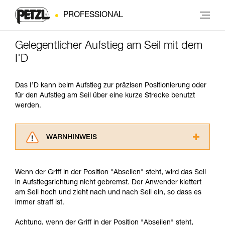
PROFESSIONAL
Gelegentlicher Aufstieg am Seil mit dem
I'D
Das I’D kann beim Aufstieg zur präzisen Positionierung oder
für den Aufstieg am Seil über eine kurze Strecke benutzt
werden.
WARNHINWEIS
Lesen Sie die Gebrauchsanweisungen der
Produkte, um die es in diesem Tech Tipp geht,
Wenn der Griff in der Position "Abseilen" steht, wird das Seil
aufmerksam durch, bevor Sie diesen zu Rate
in Aufstiegsrichtung nicht gebremst. Der Anwender klettert
ziehen. Um diese Zusatzinformationen
am Seil hoch und zieht nach und nach Seil ein, so dass es
verstehen zu können, müssen Sie zuerst die in
immer straff ist.
der Gebrauchsanweisung enthaltenen
Informationen richtig verstanden haben.
Achtung, wenn der Griff in der Position "Abseilen" steht,