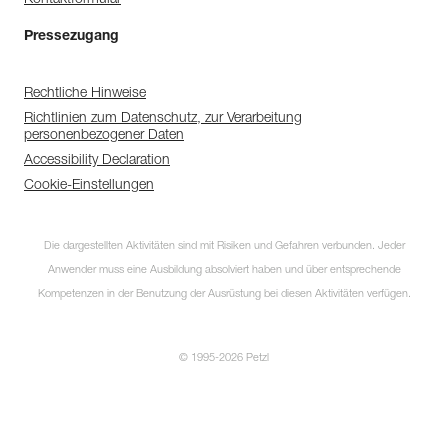
Pressezugang
Rechtliche Hinweise
Richtlinien zum Datenschutz, zur Verarbeitung
personenbezogener Daten
Accessibility Declaration
Cookie-Einstellungen
Die dargestellten Aktivitäten sind mit Risiken und Gefahren verbunden. Jeder
Anwender muss eine Ausbildung absolviert haben und über entsprechende
Kompetenzen in der Benutzung der Ausrüstung bei diesen Aktivitäten verfügen.
© 1995-2026 Petzl