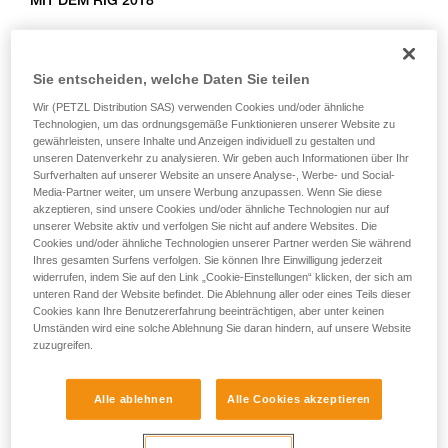
MIT DEM RIG 2018
Training voraus. Prüfen Sie zusammen mit
einem Profi, ob Sie in der Lage sind, den
Beim RIG 2018 blockiert das AUTO-LOCK-System die Last
Vorgang alleine sicher zu wiederholen, bevor
automatisch und stellt den Hebel in die Stopp-Position
Sie ihn eigenständig durchführen.
Sie entscheiden, welche Daten Sie teilen
zurück, so dass der Anwender notfalls das Seil loslassen
Wir geben Beispiele für die mit Ihrer Aktivität
Wir (PETZL Distribution SAS) verwenden Cookies und/oder ähnliche
kann.
verbundenen Techniken. Möglicherweise gibt es
Technologien, um das ordnungsgemäße Funktionieren unserer Website zu
noch andere Techniken, die hier nicht
gewährleisten, unsere Inhalte und Anzeigen individuell zu gestalten und
beschrieben werden.
unseren Datenverkehr zu analysieren. Wir geben auch Informationen über Ihr
MIT DEM RIG < 2018
Surfverhalten auf unserer Website an unsere Analyse-, Werbe- und Social-
Media-Partner weiter, um unsere Werbung anzupassen. Wenn Sie diese
Beim RIG < 2018 befindet sich der Griff beim Hochziehen
akzeptieren, sind unsere Cookies und/oder ähnliche Technologien nur auf
unserer Website aktiv und verfolgen Sie nicht auf andere Websites. Die
der Last in Position b (Sichern) und muss manuell in die
Cookies und/oder ähnliche Technologien unserer Partner werden Sie während
Position c (Arbeitsplatzpositionierung) zurückgestellt werden.
Ihres gesamten Surfens verfolgen. Sie können Ihre Einwilligung jederzeit
widerrufen, indem Sie auf den Link „Cookie-Einstellungen“ klicken, der sich am
unteren Rand der Website befindet. Die Ablehnung aller oder eines Teils dieser
Cookies kann Ihre Benutzererfahrung beeinträchtigen, aber unter keinen
Umständen wird eine solche Ablehnung Sie daran hindern, auf unsere Website
zuzugreifen.
Alle ablehnen
Alle Cookies akzeptieren