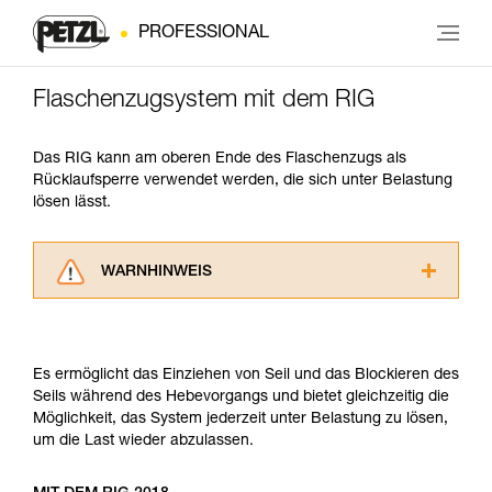
PROFESSIONAL
Flaschenzugsystem mit dem RIG
Das RIG kann am oberen Ende des Flaschenzugs als
Rücklaufsperre verwendet werden, die sich unter Belastung
lösen lässt.
WARNHINWEIS
Lesen Sie die Gebrauchsanweisungen der
Produkte, um die es in diesem Tech Tipp geht,
aufmerksam durch, bevor Sie diesen zu Rate
Es ermöglicht das Einziehen von Seil und das Blockieren des
ziehen. Um diese Zusatzinformationen
Seils während des Hebevorgangs und bietet gleichzeitig die
verstehen zu können, müssen Sie zuerst die in
Möglichkeit, das System jederzeit unter Belastung zu lösen,
der Gebrauchsanweisung enthaltenen
um die Last wieder abzulassen.
Informationen richtig verstanden haben.
Die Beherrschung dieser Techniken setzt eine
entsprechende Ausbildung und ein spezielles