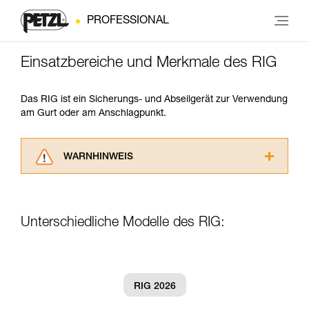
PROFESSIONAL
Einsatzbereiche und Merkmale des RIG
Das RIG ist ein Sicherungs- und Abseilgerät zur Verwendung
am Gurt oder am Anschlagpunkt.
WARNHINWEIS
Lesen Sie die Gebrauchsanweisungen der
Produkte, um die es in diesem Tech Tipp geht,
aufmerksam durch, bevor Sie diesen zu Rate
Unterschiedliche Modelle des RIG:
ziehen. Um diese Zusatzinformationen
verstehen zu können, müssen Sie zuerst die in
der Gebrauchsanweisung enthaltenen
Informationen richtig verstanden haben.
Die Beherrschung dieser Techniken setzt eine
RIG 2026
entsprechende Ausbildung und ein spezielles
Training voraus. Prüfen Sie zusammen mit