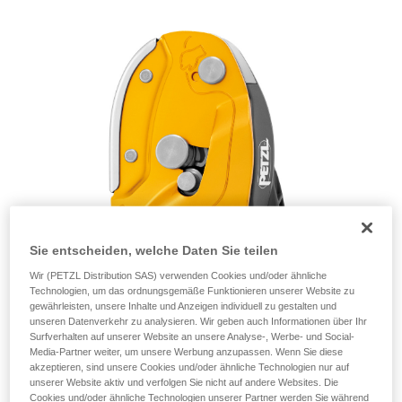
einem Profi, ob Sie in der Lage sind, den
Vorgang alleine sicher zu wiederholen, bevor
Sie ihn eigenständig durchführen.
Wir geben Beispiele für die mit Ihrer Aktivität
verbundenen Techniken. Möglicherweise gibt es
noch andere Techniken, die hier nicht
beschrieben werden.
Sie entscheiden, welche Daten Sie teilen
Wir (PETZL Distribution SAS) verwenden Cookies und/oder ähnliche
Technologien, um das ordnungsgemäße Funktionieren unserer Website zu
gewährleisten, unsere Inhalte und Anzeigen individuell zu gestalten und
unseren Datenverkehr zu analysieren. Wir geben auch Informationen über Ihr
Surfverhalten auf unserer Website an unsere Analyse-, Werbe- und Social-
Media-Partner weiter, um unsere Werbung anzupassen. Wenn Sie diese
akzeptieren, sind unsere Cookies und/oder ähnliche Technologien nur auf
unserer Website aktiv und verfolgen Sie nicht auf andere Websites. Die
Cookies und/oder ähnliche Technologien unserer Partner werden Sie während