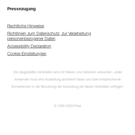
Pressezugang
Rechtliche Hinweise
Richtlinien zum Datenschutz, zur Verarbeitung
personenbezogener Daten
Accessibility Declaration
Cookie-Einstellungen
Die dargestellten Aktivitäten sind mit Risiken und Gefahren verbunden. Jeder
Anwender muss eine Ausbildung absolviert haben und über entsprechende
Kompetenzen in der Benutzung der Ausrüstung bei diesen Aktivitäten verfügen.
© 1995-2026 Petzl