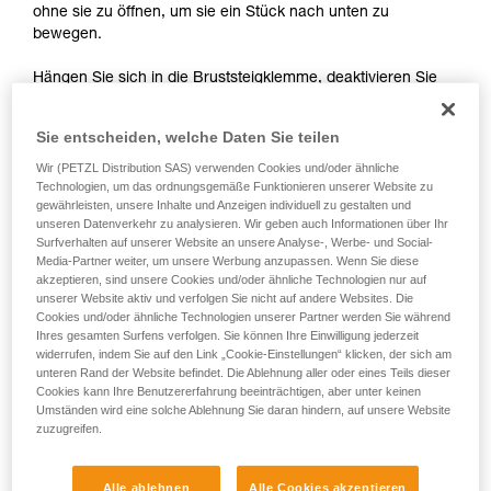
Informationen richtig verstanden haben.
ohne sie zu öffnen, um sie ein Stück nach unten zu
Die Beherrschung dieser Techniken setzt eine
bewegen.
entsprechende Ausbildung und ein spezielles
Training voraus. Prüfen Sie zusammen mit
Hängen Sie sich in die Bruststeigklemme, deaktivieren Sie
einem Profi, ob Sie in der Lage sind, den
die Seilklemme am Ende des Verbindungsmittels, ohne sie
Vorgang alleine sicher zu wiederholen, bevor
zu öffnen, um sie auf die gleiche Höhe wie die
Sie ihn eigenständig durchführen.
Sie entscheiden, welche Daten Sie teilen
Bruststeigklemme zu bewegen.
Wir geben Beispiele für die mit Ihrer Aktivität
Wir (PETZL Distribution SAS) verwenden Cookies und/oder ähnliche
verbundenen Techniken. Möglicherweise gibt es
Technologien, um das ordnungsgemäße Funktionieren unserer Website zu
noch andere Techniken, die hier nicht
gewährleisten, unsere Inhalte und Anzeigen individuell zu gestalten und
beschrieben werden.
unseren Datenverkehr zu analysieren. Wir geben auch Informationen über Ihr
Surfverhalten auf unserer Website an unsere Analyse-, Werbe- und Social-
Media-Partner weiter, um unsere Werbung anzupassen. Wenn Sie diese
akzeptieren, sind unsere Cookies und/oder ähnliche Technologien nur auf
unserer Website aktiv und verfolgen Sie nicht auf andere Websites. Die
Cookies und/oder ähnliche Technologien unserer Partner werden Sie während
Ihres gesamten Surfens verfolgen. Sie können Ihre Einwilligung jederzeit
widerrufen, indem Sie auf den Link „Cookie-Einstellungen“ klicken, der sich am
unteren Rand der Website befindet. Die Ablehnung aller oder eines Teils dieser
Cookies kann Ihre Benutzererfahrung beeinträchtigen, aber unter keinen
Umständen wird eine solche Ablehnung Sie daran hindern, auf unsere Website
zuzugreifen.
2. Handgriffe zum Deaktivieren der
Alle ablehnen
Alle Cookies akzeptieren