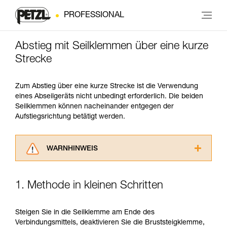
PROFESSIONAL
Abstieg mit Seilklemmen über eine kurze
Strecke
Zum Abstieg über eine kurze Strecke ist die Verwendung
eines Abseilgeräts nicht unbedingt erforderlich. Die beiden
Seilklemmen können nacheinander entgegen der
Aufstiegsrichtung betätigt werden.
WARNHINWEIS
Lesen Sie die Gebrauchsanweisungen der
Produkte, um die es in diesem Tech Tipp geht,
1. Methode in kleinen Schritten
aufmerksam durch, bevor Sie diesen zu Rate
ziehen. Um diese Zusatzinformationen
verstehen zu können, müssen Sie zuerst die in
Steigen Sie in die Seilklemme am Ende des
der Gebrauchsanweisung enthaltenen
Verbindungsmittels, deaktivieren Sie die Bruststeigklemme,