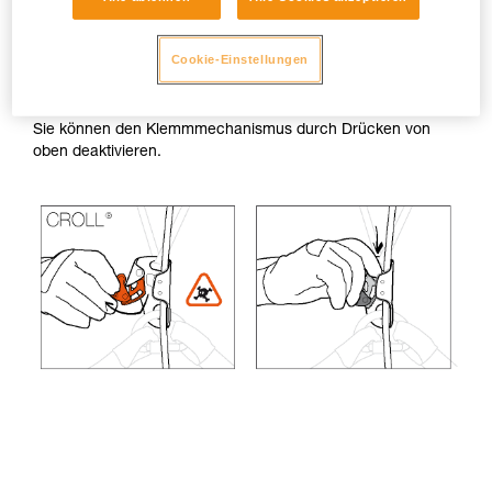
Seilklemmen
Cookie-Einstellungen
Es ist wichtig, dass Sie die Sicherheitssperre Ihrer
Seilklemmen nicht vollständig öffnen.
Sie können den Klemmmechanismus durch Drücken von
oben deaktivieren.