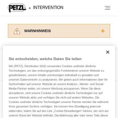
INTERVENTION
WARNHINWEIS
Lesen Sie die Gebrauchsanweisungen der
Produkte, um die es in diesem Tech Tipp geht,
aufmerksam durch, bevor Sie diesen zu Rate
ziehen. Um diese Zusatzinformationen
Sie entscheiden, welche Daten Sie teilen
verstehen zu können, müssen Sie zuerst die in
Wir (PETZL Distribution SAS) verwenden Cookies und/oder ähnliche
Alle Techniken ansehen
der Gebrauchsanweisung enthaltenen
Technologien, um das ordnungsgemäße Funktionieren unserer Website zu
Informationen richtig verstanden haben.
gewährleisten, unsere Inhalte und Anzeigen individuell zu gestalten und
Die Beherrschung dieser Techniken setzt eine
unseren Datenverkehr zu analysieren. Wir geben auch Informationen über Ihr
entsprechende Ausbildung und ein spezielles
Surfverhalten auf unserer Website an unsere Analyse-, Werbe- und Social-
Training voraus. Prüfen Sie zusammen mit
Media-Partner weiter, um unsere Werbung anzupassen. Wenn Sie diese
Newsletter abonnieren
akzeptieren, sind unsere Cookies und/oder ähnliche Technologien nur auf
einem Profi, ob Sie in der Lage sind, den
unserer Website aktiv und verfolgen Sie nicht auf andere Websites. Die
Vorgang alleine sicher zu wiederholen, bevor
Cookies und/oder ähnliche Technologien unserer Partner werden Sie während
und auf dem Laufenden bleiben
Sie ihn eigenständig durchführen.
Ihres gesamten Surfens verfolgen. Sie können Ihre Einwilligung jederzeit
Wir geben Beispiele für die mit Ihrer Aktivität
widerrufen, indem Sie auf den Link „Cookie-Einstellungen“ klicken, der sich am
verbundenen Techniken. Möglicherweise gibt es
unteren Rand der Website befindet. Die Ablehnung aller oder eines Teils dieser
Email *