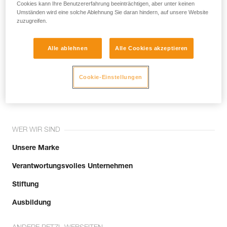
noch andere Techniken, die hier nicht
Cookies kann Ihre Benutzererfahrung beeinträchtigen, aber unter keinen
Umständen wird eine solche Ablehnung Sie daran hindern, auf unsere Website
beschrieben werden.
zuzugreifen.
Alle ablehnen
Alle Cookies akzeptieren
Tritt der Community bei!
Cookie-Einstellungen
WER WIR SIND
Unsere Marke
Verantwortungsvolles Unternehmen
Stiftung
Ausbildung