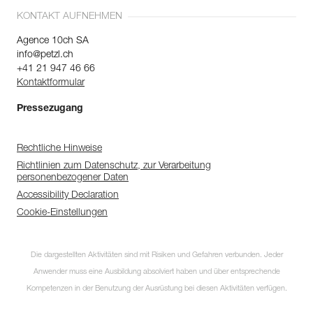
KONTAKT AUFNEHMEN
Agence 10ch SA
info@petzl.ch
+41 21 947 46 66
Kontaktformular
Pressezugang
Rechtliche Hinweise
Richtlinien zum Datenschutz, zur Verarbeitung
personenbezogener Daten
Accessibility Declaration
Cookie-Einstellungen
Die dargestellten Aktivitäten sind mit Risiken und Gefahren verbunden. Jeder
Anwender muss eine Ausbildung absolviert haben und über entsprechende
Kompetenzen in der Benutzung der Ausrüstung bei diesen Aktivitäten verfügen.