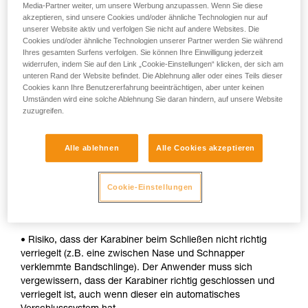
Media-Partner weiter, um unsere Werbung anzupassen. Wenn Sie diese
akzeptieren, sind unsere Cookies und/oder ähnliche Technologien nur auf
• Schnelle automatische Verriegelung.
unserer Website aktiv und verfolgen Sie nicht auf andere Websites. Die
Cookies und/oder ähnliche Technologien unserer Partner werden Sie während
Nachteile:
Ihres gesamten Surfens verfolgen. Sie können Ihre Einwilligung jederzeit
widerrufen, indem Sie auf den Link „Cookie-Einstellungen“ klicken, der sich am
• Die Hülse muss bei jedem Öffnen entriegelt werden.
unteren Rand der Website befindet. Die Ablehnung aller oder eines Teils dieser
Cookies kann Ihre Benutzererfahrung beeinträchtigen, aber unter keinen
• Um ein Gerät in den Karabiner einzuhängen, werden beide
Umständen wird eine solche Ablehnung Sie daran hindern, auf unsere Website
Hände benötigt.
zuzugreifen.
SICHERHEIT
Alle ablehnen
Alle Cookies akzeptieren
Vorteile:
Cookie-Einstellungen
• Schnelle automatische Verriegelung.
Risiken:
• Risiko, dass der Karabiner beim Schließen nicht richtig
verriegelt (z.B. eine zwischen Nase und Schnapper
verklemmte Bandschlinge). Der Anwender muss sich
vergewissern, dass der Karabiner richtig geschlossen und
verriegelt ist, auch wenn dieser ein automatisches