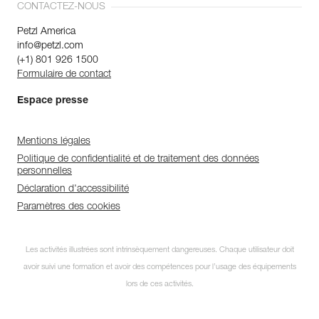
CONTACTEZ-NOUS
Petzl America
info@petzl.com
(+1) 801 926 1500
Formulaire de contact
Espace presse
Mentions légales
Politique de confidentialité et de traitement des données
personnelles
Déclaration d'accessibilité
Paramètres des cookies
Les activités illustrées sont intrinsèquement dangereuses. Chaque utilisateur doit
avoir suivi une formation et avoir des compétences pour l’usage des équipements
lors de ces activités.