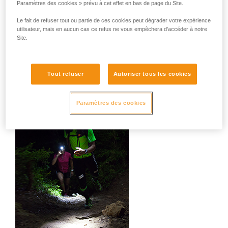
Paramètres des cookies » prévu à cet effet en bas de page du Site.
camping, bricolage, usages domestiques,
dépannage, lecture...
Le fait de refuser tout ou partie de ces cookies peut dégrader votre expérience
utilisateur, mais en aucun cas ce refus ne vous empêchera d’accéder à notre
Site.
Faisceau mixte (large +
focalisé)
Tout refuser
Autoriser tous les cookies
Paramètres des cookies