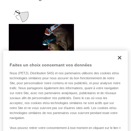
Faites un choix concernant vos données
Nous (PETZL Distribution SAS) et nos partenaires utilisons des cookies et/ou
technologies similaires pour nous assurer du bon fonctionnement de notre
Site, pour personnaliser notre contenu et nos publicités, et pour analyser notre
trafic. Nous partageons également des informations, quant à votre navigation
sur notre Site, avec nos partenaires analytiques, publicitaires et de réseaux
sociaux afin de personnaliser nos publicités. Dans le cas où vous les
Il diffuse une lumière de proximité
acceptez, nos cookies et/ou technologies similaires ne sont actifs que sur
homogène adaptée aux activités statiques
notre Site et ne vous suivront pas sur d’autres sites web. Les cookies et/ou
technologies similaires de nos partenaires vous suivront pendant toute votre
ou nécessitant peu de déplacements
navigation.
rapides.
Vous pouvez retirer votre consentement à tout moment en cliquant sur le lien «
Activités : voyage, famille, enfants,