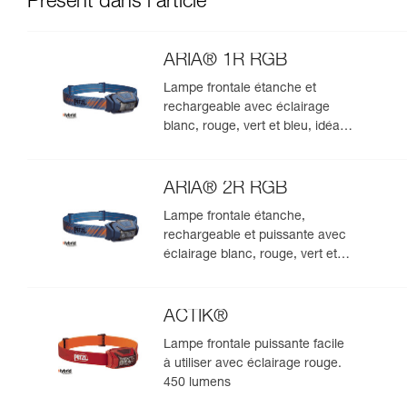
Présent dans l'article
ARIA® 1R RGB
Lampe frontale étanche et
rechargeable avec éclairage
blanc, rouge, vert et bleu, idéale
pour les observations en milieu
naturel. 475 lumens
ARIA® 2R RGB
Lampe frontale étanche,
rechargeable et puissante avec
éclairage blanc, rouge, vert et
bleu, idéale pour les
observations en milieu naturel.
625 lumens
ACTIK®
Lampe frontale puissante facile
à utiliser avec éclairage rouge.
450 lumens