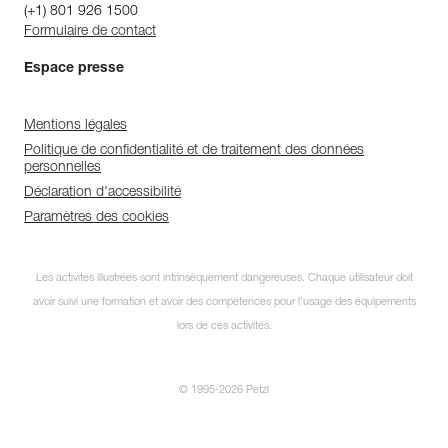
(+1) 801 926 1500
Formulaire de contact
Espace presse
Mentions légales
Politique de confidentialité et de traitement des données
personnelles
Déclaration d'accessibilité
Paramètres des cookies
Les activités illustrées sont intrinsèquement dangereuses. Chaque utilisateur doit
avoir suivi une formation et avoir des compétences pour l’usage des équipements
lors de ces activités.
© 1995-2026 Petzl