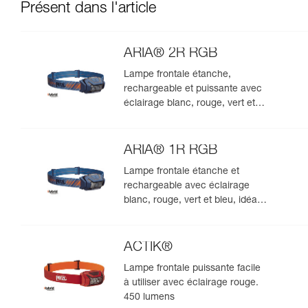
Présent dans l'article
ARIA® 2R RGB
Lampe frontale étanche,
rechargeable et puissante avec
éclairage blanc, rouge, vert et
bleu, idéale pour les
observations en milieu naturel.
625 lumens
ARIA® 1R RGB
Lampe frontale étanche et
rechargeable avec éclairage
blanc, rouge, vert et bleu, idéale
pour les observations en milieu
naturel. 475 lumens
ACTIK®
Lampe frontale puissante facile
à utiliser avec éclairage rouge.
450 lumens