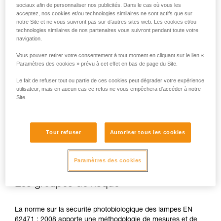
sociaux afin de personnaliser nos publicités. Dans le cas où vous les
acceptez, nos cookies et/ou technologies similaires ne sont actifs que sur
notre Site et ne vous suivront pas sur d’autres sites web. Les cookies et/ou
technologies similaires de nos partenaires vous suivront pendant toute votre
navigation.
En cas d’exposition directe, répétée et à forte puissance, la
lumière bleue peut occasionner des dommages pour l’œil :
Vous pouvez retirer votre consentement à tout moment en cliquant sur le lien «
effet toxique sur la rétine, effet aggravant de la
Paramètres des cookies » prévu à cet effet en bas de page du Site.
dégénérescence maculaire, éblouissement. Ces risques
sont d’autant plus importants pour les enfants du fait de leur
Le fait de refuser tout ou partie de ces cookies peut dégrader votre expérience
utilisateur, mais en aucun cas ce refus ne vous empêchera d’accéder à notre
plus grande sensibilité à la lumière bleue.
Site.
C’est pourquoi en tant que fabricant de lampes frontales,
Petzl se doit d’informer ses clients de l’existence de ces
Tout refuser
Autoriser tous les cookies
risques, même s'ils sont
minimes pour un usage normal
de
ses lampes frontales.
Paramètres des cookies
Les groupes de risque
La norme sur la sécurité photobiologique des lampes EN
62471 : 2008 apporte une méthodologie de mesures et de