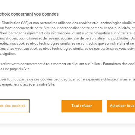
 choix concernant vos données
s des produits utilisés dans ce conseil avant de le
Distribution SAS) et nos partenaires utilisons des cookies et/ou technologies similai
formations de la notice technique pour pouvoir
on fonctionnement de notre Site, pour personnaliser notre contenu et nos publicités, et
.
. Nous partageons également des informations, quant à votre navigation sur notre Site, 
analytiques, publicitaires et de réseaux sociaux afin de personnaliser nos publicités. Da
ormation et un entraînement spécifique. Validez avec
eptez, nos cookies et/ou technologies similaires ne sont actifs que sur notre Site et ne
 manipulation, seul, en toute sécurité, avant de la
tres sites web. Les cookies et/ou technologies similaires de nos partenaires vous suiv
navigation.
iées à votre activité. Il peut en exister d’autres que
retirer votre consentement à tout moment en cliquant sur le lien « Paramètres des coo
 bas de page du Site.
efuser tout ou partie de ces cookies peut dégrader votre expérience utilisateur, mais en 
s empêchera d’accéder à notre Site.
es des cookies
Tout refuser
Autoriser tous
e choisir la quantité de freinage adaptée à la descente prévue
, du diamètre de la corde, du poids de l’utilisateur... Le choix do