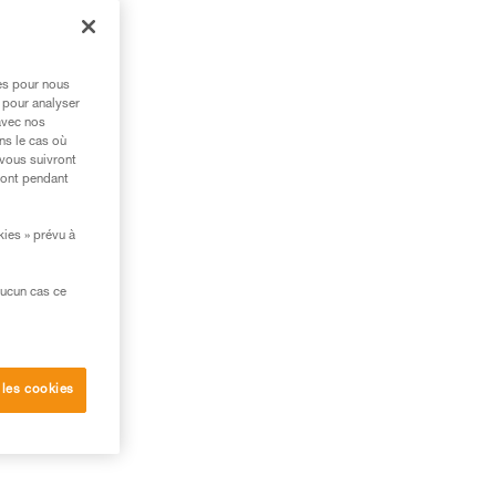
res pour nous
 pour analyser
avec nos
ns le cas où
 vous suivront
ront pendant
kies » prévu à
aucun cas ce
 les cookies
, en
it