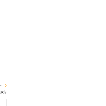
ant
uds