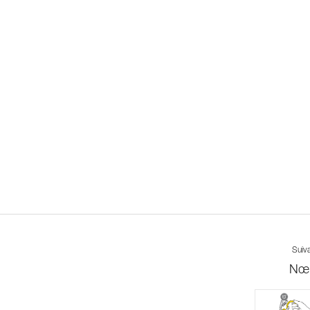
Suiv
Nœ