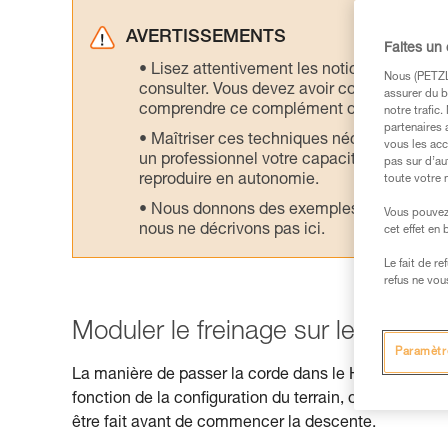
AVERTISSEMENTS
Faites un
Lisez attentivement les notices technique
Nous (PETZL 
consulter. Vous devez avoir compris les in
assurer du b
comprendre ce complément d’informations
notre trafic
partenaires 
Maîtriser ces techniques nécessite une f
vous les acc
un professionnel votre capacité à refaire la
pas sur d’au
reproduire en autonomie.
toute votre 
Nous donnons des exemples de techniques l
Vous pouvez 
nous ne décrivons pas ici.
cet effet en
Le fait de r
refus ne vou
Moduler le freinage sur le HUIT
Paramètr
La manière de passer la corde dans le HUIT permet d
fonction de la configuration du terrain, de la situation
être fait avant de commencer la descente.