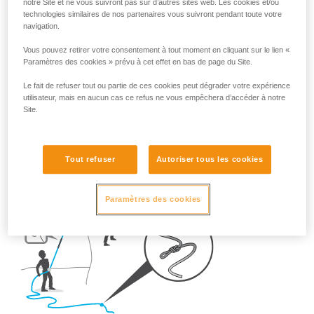
Alors, une fois sur le terrain, quels sont les réflexes à adopter
notre Site et ne vous suivront pas sur d’autres sites web. Les cookies et/ou
technologies similaires de nos partenaires vous suivront pendant toute votre
?
navigation.
Vous pouvez retirer votre consentement à tout moment en cliquant sur le lien «
- En falaise,
réalisez TOUJOURS un nœud en bout de
Paramètres des cookies » prévu à cet effet en bas de page du Site.
corde.
Le fait de refuser tout ou partie de ces cookies peut dégrader votre expérience
utilisateur, mais en aucun cas ce refus ne vous empêchera d’accéder à notre
Site.
Tout refuser
Autoriser tous les cookies
Paramètres des cookies