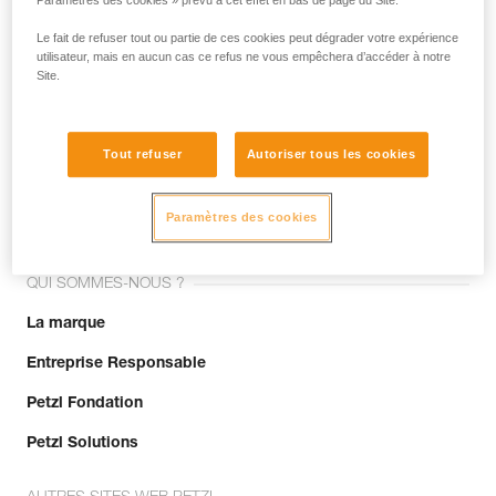
Paramètres des cookies » prévu à cet effet en bas de page du Site.
Le fait de refuser tout ou partie de ces cookies peut dégrader votre expérience
utilisateur, mais en aucun cas ce refus ne vous empêchera d’accéder à notre
Site.
Tout refuser
Autoriser tous les cookies
Rejoignez la communauté !
Paramètres des cookies
QUI SOMMES-NOUS ?
La marque
Entreprise Responsable
Petzl Fondation
Petzl Solutions