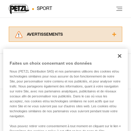
SPORT
AVERTISSEMENTS
Lisez attentivement les notices techniques des
produits utilisés dans ce conseil avant de le
consulter. Vous devez avoir compris les
informations de la notice technique pour
Faites un choix concernant vos données
pouvoir comprendre ce complément
Nous (PETZL Distribution SAS) et nos partenaires utilisons des cookies et/ou
Voir tous les conseils
d’informations.
technologies similaires pour nous assurer du bon fonctionnement de notre
Maîtriser ces techniques nécessite une
Site, pour personnaliser notre contenu et nos publicités, et pour analyser notre
formation et un entraînement spécifique. Validez
trafic. Nous partageons également des informations, quant à votre navigation
sur notre Site, avec nos partenaires analytiques, publicitaires et de réseaux
avec un professionnel votre capacité à refaire
sociaux afin de personnaliser nos publicités. Dans le cas où vous les
la manipulation, seul, en toute sécurité, avant
acceptez, nos cookies et/ou technologies similaires ne sont actifs que sur
Abonnez-vous à la newsletter
de la reproduire en autonomie.
notre Site et ne vous suivront pas sur d’autres sites web. Les cookies et/ou
Nous donnons des exemples de techniques
technologies similaires de nos partenaires vous suivront pendant toute votre
et restez connecté à notre actualité
liées à votre activité. Il peut en exister d’autres
navigation.
que nous ne décrivons pas ici.
Vous pouvez retirer votre consentement à tout moment en cliquant sur le lien «
Email *