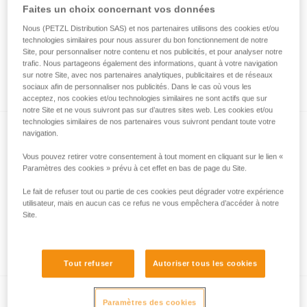
Faites un choix concernant vos données
Nous (PETZL Distribution SAS) et nos partenaires utilisons des cookies et/ou
technologies similaires pour nous assurer du bon fonctionnement de notre
Quel système d’assurage utiliser pour
Site, pour personnaliser notre contenu et nos publicités, et pour analyser notre
l’assurage du leader sur le relais en grande
trafic. Nous partageons également des informations, quant à votre navigation
sur notre Site, avec nos partenaires analytiques, publicitaires et de réseaux
voie ?
sociaux afin de personnaliser nos publicités. Dans le cas où vous les
acceptez, nos cookies et/ou technologies similaires ne sont actifs que sur
notre Site et ne vous suivront pas sur d’autres sites web. Les cookies et/ou
technologies similaires de nos partenaires vous suivront pendant toute votre
navigation.
Vous pouvez retirer votre consentement à tout moment en cliquant sur le lien «
Paramètres des cookies » prévu à cet effet en bas de page du Site.
Le fait de refuser tout ou partie de ces cookies peut dégrader votre expérience
utilisateur, mais en aucun cas ce refus ne vous empêchera d’accéder à notre
Descente en rappel : installation d’un
Site.
REVERSO sur une longe simple réglable
CONNECT ADJUST
Tout refuser
Autoriser tous les cookies
Paramètres des cookies