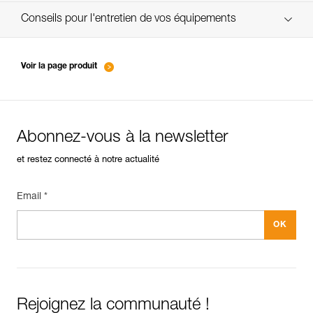
verif-EPI-assureur-suivi-FR
Conseils pour l'entretien de vos équipements
entretien-assureurs-descendeurs_FR
Voir la page produit
Abonnez-vous à la newsletter
et restez connecté à notre actualité
Email *
Rejoignez la communauté !