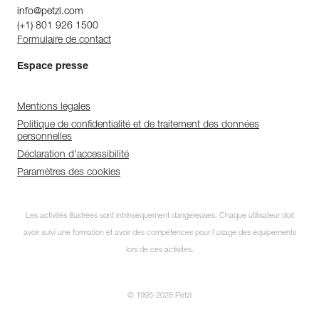
info@petzl.com
(+1) 801 926 1500
Formulaire de contact
Espace presse
Mentions légales
Politique de confidentialité et de traitement des données
personnelles
Déclaration d'accessibilité
Paramètres des cookies
Les activités illustrées sont intrinsèquement dangereuses. Chaque utilisateur doit
avoir suivi une formation et avoir des compétences pour l’usage des équipements
lors de ces activités.
© 1995-2026 Petzl