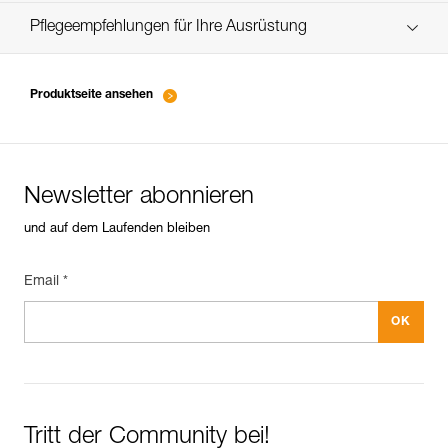
verif-EPI-assureur-suivi-DE
Pflegeempfehlungen für Ihre Ausrüstung
entretien-assureurs-descendeurs_DE
Produktseite ansehen
Newsletter abonnieren
und auf dem Laufenden bleiben
Email *
Tritt der Community bei!