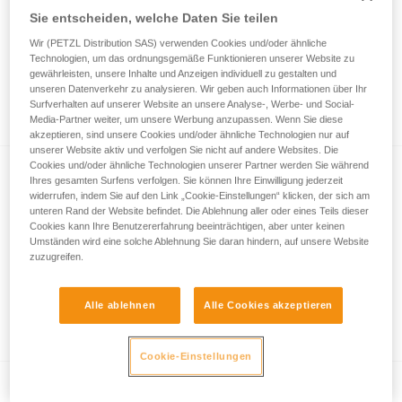
Sie entscheiden, welche Daten Sie teilen
Wir (PETZL Distribution SAS) verwenden Cookies und/oder ähnliche
Welches Sicherungssystem sollte man zum
Technologien, um das ordnungsgemäße Funktionieren unserer Website zu
gewährleisten, unsere Inhalte und Anzeigen individuell zu gestalten und
Sichern der vorsteigenden Person am
unseren Datenverkehr zu analysieren. Wir geben auch Informationen über Ihr
Standplatz in Mehrseillängenrouten
Surfverhalten auf unserer Website an unsere Analyse-, Werbe- und Social-
Media-Partner weiter, um unsere Werbung anzupassen. Wenn Sie diese
verwenden?
akzeptieren, sind unsere Cookies und/oder ähnliche Technologien nur auf
unserer Website aktiv und verfolgen Sie nicht auf andere Websites. Die
Cookies und/oder ähnliche Technologien unserer Partner werden Sie während
Ihres gesamten Surfens verfolgen. Sie können Ihre Einwilligung jederzeit
widerrufen, indem Sie auf den Link „Cookie-Einstellungen“ klicken, der sich am
unteren Rand der Website befindet. Die Ablehnung aller oder eines Teils dieser
Cookies kann Ihre Benutzererfahrung beeinträchtigen, aber unter keinen
Umständen wird eine solche Ablehnung Sie daran hindern, auf unsere Website
zuzugreifen.
Abseilen: Installation eines REVERSO an
einem einfachen längenverstellbaren
Alle ablehnen
Alle Cookies akzeptieren
CONNECT ADJUST-Verbindungsmittel
Cookie-Einstellungen