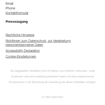
Email
Phone
Kontaktformular
Pressezugang
Rechtliche Hinweise
Richtlinien zum Datenschutz, zur Verarbeitung
personenbezogener Daten
Accessibility Declaration
Cookie-Einstellungen
Die dargestellten Aktivitäten sind mit Risiken und Gefahren verbunden. Jeder
Anwender muss eine Ausbildung absolviert haben und über entsprechende
Kompetenzen in der Benutzung der Ausrüstung bei diesen Aktivitäten verfügen.
© 1995-2026 Petzl