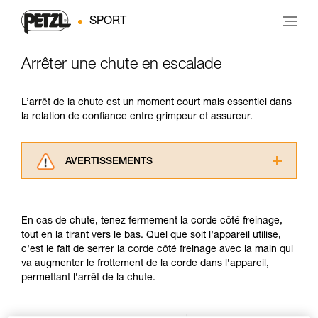
SPORT
Arrêter une chute en escalade
L’arrêt de la chute est un moment court mais essentiel dans
la relation de confiance entre grimpeur et assureur.
AVERTISSEMENTS
Lisez attentivement les notices techniques des
produits utilisés dans ce conseil avant de le
consulter. Vous devez avoir compris les
En cas de chute, tenez fermement la corde côté freinage,
informations de la notice technique pour
tout en la tirant vers le bas. Quel que soit l’appareil utilisé,
pouvoir comprendre ce complément
c’est le fait de serrer la corde côté freinage avec la main qui
d’informations.
va augmenter le frottement de la corde dans l’appareil,
Maîtriser ces techniques nécessite une
permettant l’arrêt de la chute.
formation et un entraînement spécifique. Validez
avec un professionnel votre capacité à refaire
la manipulation, seul, en toute sécurité, avant