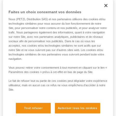
de la reproduire en autonomie.
Nous donnons des exemples de techniques
Faites un choix concernant vos données
liées à votre activité. Il peut en exister d’autres
Nous (PETZL Distribution SAS) et nos partenaires utilisons des cookies et/ou
que nous ne décrivons pas ici.
technologies similaires pour nous assurer du bon fonctionnement de notre
Site, pour personnaliser notre contenu et nos publicités, et pour analyser notre
trafic. Nous partageons également des informations, quant à votre navigation
sur notre Site, avec nos partenaires analytiques, publicitaires et de réseaux
sociaux afin de personnaliser nos publicités. Dans le cas où vous les
acceptez, nos cookies et/ou technologies similaires ne sont actifs que sur
notre Site et ne vous suivront pas sur d’autres sites web. Les cookies et/ou
technologies similaires de nos partenaires vous suivront pendant toute votre
navigation.
Vous pouvez retirer votre consentement à tout moment en cliquant sur le lien «
Paramètres des cookies » prévu à cet effet en bas de page du Site.
Le fait de refuser tout ou partie de ces cookies peut dégrader votre expérience
utilisateur, mais en aucun cas ce refus ne vous empêchera d’accéder à notre
Site.
Tout refuser
Autoriser tous les cookies