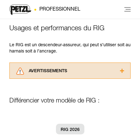
PROFESSIONNEL
Usages et performances du RIG
Le RIG est un descendeur-assureur, qui peut s’utiliser soit au
harnais soit à l’ancrage.
AVERTISSEMENTS
Lisez attentivement les notices techniques des
produits utilisés dans ce conseil avant de le
consulter. Vous devez avoir compris les
Différencier votre modèle de RIG :
informations de la notice technique pour
pouvoir comprendre ce complément
d’informations.
Maîtriser ces techniques nécessite une
formation et un entraînement spécifique. Validez
RIG 2026
avec un professionnel votre capacité à refaire
la manipulation, seul, en toute sécurité, avant