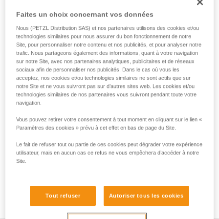
sécuriser un outil lourd, jusqu'à 5 kg, lors des travaux en
hauteur. Son point de connexion ergonomique permet un
Faites un choix concernant vos données
clippage et déclippage rapides, pour des manipulations
Nous (PETZL Distribution SAS) et nos partenaires utilisons des cookies et/ou
facilitées.
technologies similaires pour nous assurer du bon fonctionnement de notre
Site, pour personnaliser notre contenu et nos publicités, et pour analyser notre
trafic. Nous partageons également des informations, quant à votre navigation
Achetez en ligne
sur notre Site, avec nos partenaires analytiques, publicitaires et de réseaux
sociaux afin de personnaliser nos publicités. Dans le cas où vous les
acceptez, nos cookies et/ou technologies similaires ne sont actifs que sur
notre Site et ne vous suivront pas sur d’autres sites web. Les cookies et/ou
HOW TO Use our solutions for dropped tool
technologies similaires de nos partenaires vous suivront pendant toute votre
prevention
navigation.
Vous pouvez retirer votre consentement à tout moment en cliquant sur le lien «
Paramètres des cookies » prévu à cet effet en bas de page du Site.
Le fait de refuser tout ou partie de ces cookies peut dégrader votre expérience
utilisateur, mais en aucun cas ce refus ne vous empêchera d’accéder à notre
Site.
Tout refuser
Autoriser tous les cookies