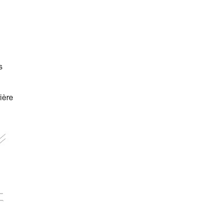
s
ière