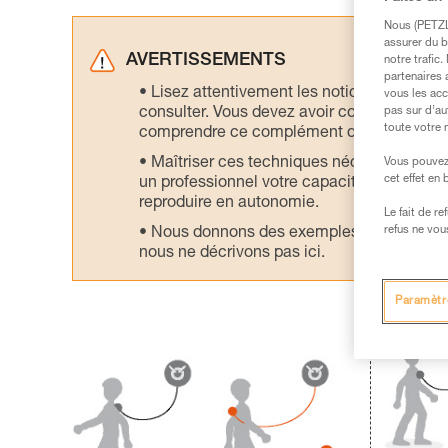
Nous (PETZL 
assurer du b
AVERTISSEMENTS
notre trafic
partenaires 
Lisez attentivement les notices technique
vous les acc
consulter. Vous devez avoir compris les in
pas sur d’au
toute votre 
comprendre ce complément d’informations
Maîtriser ces techniques nécessite une f
Vous pouvez 
cet effet en
un professionnel votre capacité à refaire la
reproduire en autonomie.
Le fait de r
refus ne vou
Nous donnons des exemples de techniques l
nous ne décrivons pas ici.
Paramètr