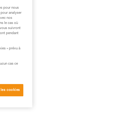
res pour nous
 pour analyser
avec nos
ns le cas où
 vous suivront
ront pendant
kies » prévu à
aucun cas ce
 les cookies