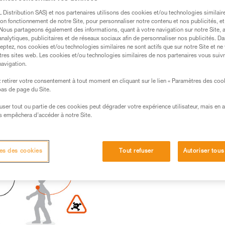
Distribution SAS) et nos partenaires utilisons des cookies et/ou technologies similai
on fonctionnement de notre Site, pour personnaliser notre contenu et nos publicités, et
. Nous partageons également des informations, quant à votre navigation sur notre Site, 
analytiques, publicitaires et de réseaux sociaux afin de personnaliser nos publicités. Da
s des produits utilisés dans ce conseil avant de le
eptez, nos cookies et/ou technologies similaires ne sont actifs que sur notre Site et ne
formations de la notice technique pour pouvoir
tres sites web. Les cookies et/ou technologies similaires de nos partenaires vous suiv
navigation.
.
ormation et un entraînement spécifique. Validez avec
retirer votre consentement à tout moment en cliquant sur le lien « Paramètres des coo
 bas de page du Site.
 manipulation, seul, en toute sécurité, avant de la
efuser tout ou partie de ces cookies peut dégrader votre expérience utilisateur, mais en 
s empêchera d’accéder à notre Site.
iées à votre activité. Il peut en exister d’autres que
es des cookies
Tout refuser
Autoriser tous