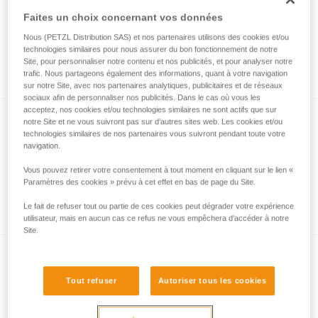
Faites un choix concernant vos données
Nous (PETZL Distribution SAS) et nos partenaires utilisons des cookies et/ou
Utilisation des poulies avec des cordes ou
technologies similaires pour nous assurer du bon fonctionnement de notre
cordelettes de petit diamètre
Site, pour personnaliser notre contenu et nos publicités, et pour analyser notre
trafic. Nous partageons également des informations, quant à votre navigation
sur notre Site, avec nos partenaires analytiques, publicitaires et de réseaux
sociaux afin de personnaliser nos publicités. Dans le cas où vous les
acceptez, nos cookies et/ou technologies similaires ne sont actifs que sur
notre Site et ne vous suivront pas sur d’autres sites web. Les cookies et/ou
technologies similaires de nos partenaires vous suivront pendant toute votre
navigation.
Vous pouvez retirer votre consentement à tout moment en cliquant sur le lien «
Paramètres des cookies » prévu à cet effet en bas de page du Site.
Comment calculer le rapport de mouflage
Le fait de refuser tout ou partie de ces cookies peut dégrader votre expérience
utilisateur, mais en aucun cas ce refus ne vous empêchera d’accéder à notre
Site.
Tout refuser
Autoriser tous les cookies