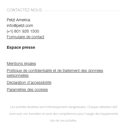
CONTACTEZ-NOUS
Petzl America
info@petzl.com
(+1) 801 926 1500
Formulaire de contact
Espace presse
Mentions légales
Politique de confidentialité et de traitement des données
personnelles
Déclaration d'accessibilité
Paramètres des cookies
Les activités illustrées sont intrinsèquement dangereuses. Chaque utilisateur doit
avoir suivi une formation et avoir des compétences pour l’usage des équipements
lors de ces activités.